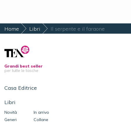
Home
Libri
Il serpente e il faraone
Grandi best seller
per tutte le tasche
Casa Editrice
Libri
Novità
In arrivo
Generi
Collane