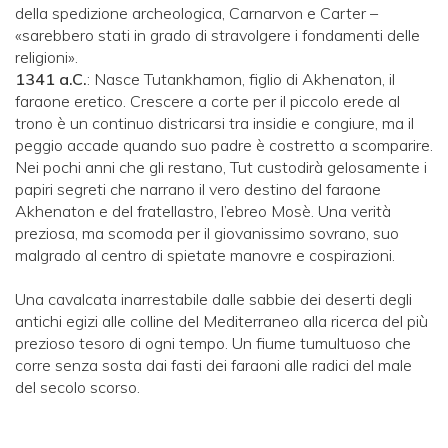
della spedizione archeologica, Carnarvon e Carter –
«sarebbero stati in grado di stravolgere i fondamenti delle
religioni».
1341 a.C.
: Nasce Tutankhamon, figlio di Akhenaton, il
faraone eretico. Crescere a corte per il piccolo erede al
trono è un continuo districarsi tra insidie e congiure, ma il
peggio accade quando suo padre è costretto a scomparire.
Nei pochi anni che gli restano, Tut custodirà gelosamente i
papiri segreti che narrano il vero destino del faraone
Akhenaton e del fratellastro, l’ebreo Mosè. Una verità
preziosa, ma scomoda per il giovanissimo sovrano, suo
malgrado al centro di spietate manovre e cospirazioni.
Una cavalcata inarrestabile dalle sabbie dei deserti degli
antichi egizi alle colline del Mediterraneo alla ricerca del più
prezioso tesoro di ogni tempo. Un fiume tumultuoso che
corre senza sosta dai fasti dei faraoni alle radici del male
del secolo scorso.