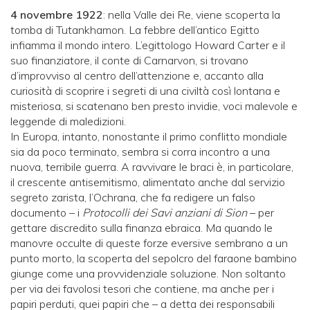
4 novembre 1922
: nella Valle dei Re, viene scoperta la
tomba di Tutankhamon. La febbre dell’antico Egitto
infiamma il mondo intero. L’egittologo Howard Carter e il
suo finanziatore, il conte di Carnarvon, si trovano
d’improvviso al centro dell’attenzione e, accanto alla
curiosità di scoprire i segreti di una civiltà così lontana e
misteriosa, si scatenano ben presto invidie, voci malevole e
leggende di maledizioni.
In Europa, intanto, nonostante il primo conflitto mondiale
sia da poco terminato, sembra si corra incontro a una
nuova, terribile guerra. A ravvivare le braci è, in particolare,
il crescente antisemitismo, alimentato anche dal servizio
segreto zarista, l’Ochrana, che fa redigere un falso
documento – i
Protocolli dei Savi anziani di Sion
– per
gettare di­scredito sulla finanza ebraica. Ma quando le
manovre occulte di queste forze eversive sembrano a un
punto morto, la scoperta del sepolcro del faraone bambino
giunge come una provvidenziale soluzione. Non soltanto
per via dei favolosi tesori che contiene, ma anche per i
papiri perduti, quei papiri che – a detta dei responsabili