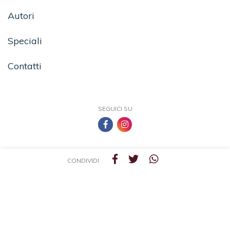
Autori
Speciali
Contatti
SEGUICI SU
CONDIVIDI
TEA - Tascabili degli Editori Associati S.r.l. | All rights reserved © 2026 | P.IVA:
09691220157
Una casa editrice del Gruppo editoriale Mauri Spagnol
Il sito tealibri.it partecipa ai programmi di affiliazione dei negozi IBS.it e Amazon EU,
forme di accordo che consentono ai siti di recepire una piccola quota dei ricavi sui