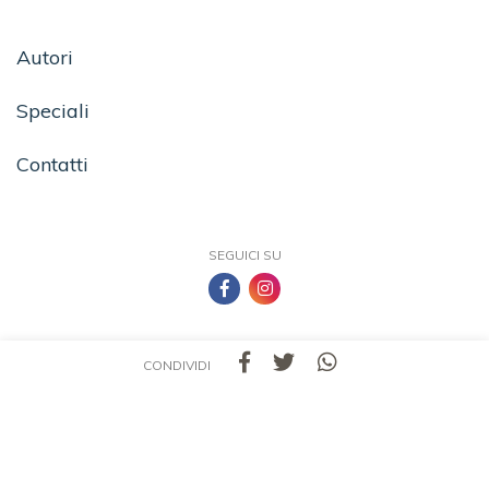
Autori
Speciali
Contatti
SEGUICI SU
CONDIVIDI
TEA - Tascabili degli Editori Associati S.r.l. | All rights reserved © 2026 | P.IVA:
09691220157
Una casa editrice del Gruppo editoriale Mauri Spagnol