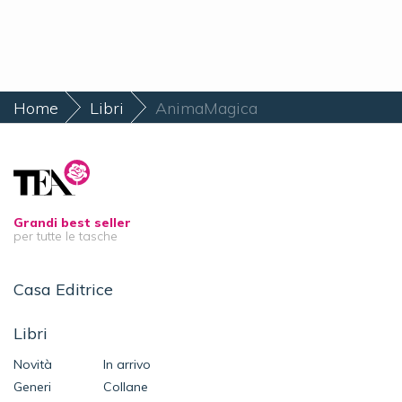
Home
Libri
AnimaMagica
Grandi best seller
per tutte le tasche
Casa Editrice
Libri
Novità
In arrivo
Generi
Collane