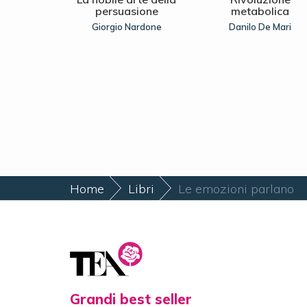
 giallo
persuasione
metabolica
entazzo
Giorgio Nardone
Danilo De Mari
Home
Libri
Le emozioni parlano
Grandi best seller