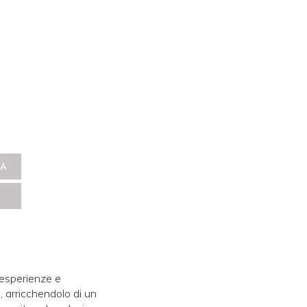
NA
e esperienze e
e, arricchendolo di un