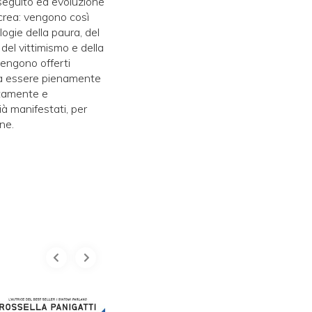
 seguito ed evoluzione
 crea: vengono così
logie della paura, del
 del vittimismo e della
vengono offerti
e a essere pienamente
ttamente e
à manifestati, per
ne.