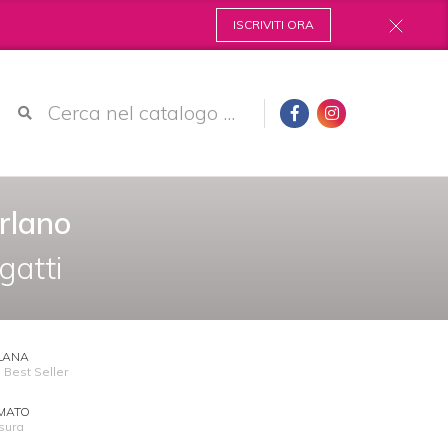
ISCRIVITI ORA
rlano
gatti
LANA
 Best Seller
MATO
sura