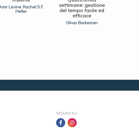
settimane: gestione
del 
Amir Levine
Rachel S.F.
,
del tempo facile ed
Heller
Mik
efficace
Oliver Burkeman
SEGUICI SU