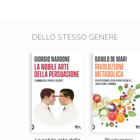
DELLO STESSO GENERE
ì che si
La nobile arte della
Rivoluzione