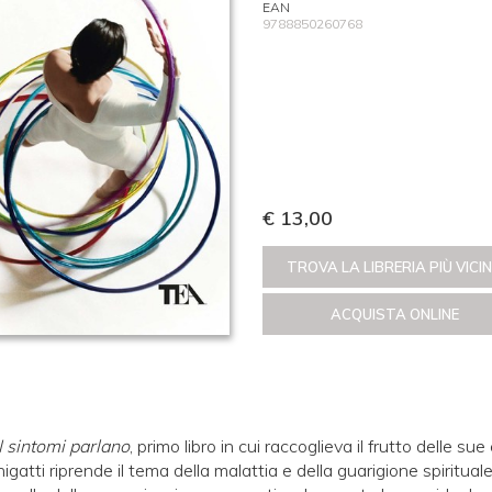
EAN
9788850260768
€ 13,00
TROVA LA LIBRERIA PIÙ VICI
ACQUISTA ONLINE
I sintomi parlano
, primo libro in cui raccoglieva il frutto delle su
igatti riprende il tema della malattia e della guarigione spiritual