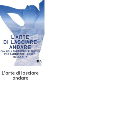
L'arte di lasciare
I sintomi parlano
La fam
andare