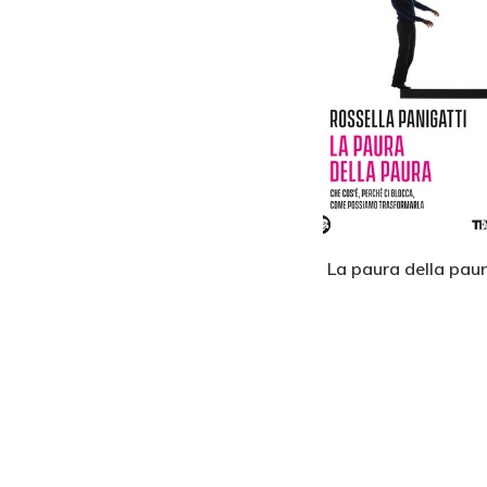
agica
Guariti
La paura della pau