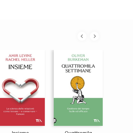
Insieme
Quattromila
Il poter