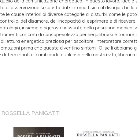
 quello della comunicazione energetica. In questo lavoro, ideale
to di osservazione si sposta dal sintomo fisico al disagio che lo
te le cause interiori di diverse categorie di disturbi, come le pato
controllo, del disamore, dell'incapacità di esprimere e di ricevere,
 patologia, insieme a rigoroso riassunto della posizione medica, 
 strumenti concreti di consapevolezza per riequilibrarsi e tornar
 di lettura energetica preziosa per ascoltare, interpretare corre
 emozioni prima che queste diventino sintomi. O, se li abbiamo gi
 determinanti e, cambiando qualcosa nella nostra vita, liberarce
I
ROSSELLA PANIGATTI