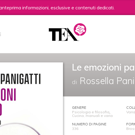
anteprima informazioni, esclusive e contenuti dedicati.
E
Le emozioni pa
Rossella Pani
di
GENERE
COL
Psicologia e filosofia
,
Varia
Cucina, manuali e varia
NUMERO DI PAGINE
FOR
336
Bros