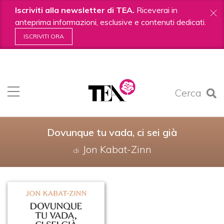
Iscriviti alla newsletter di TEA.
Riceverai in
anteprima informazioni, esclusive e contenuti dedicati.
ISCRIVITI ORA
Salta
ai
contenuti.
Cerca
|
Salta
alla
navigazione
Dovunque tu vada, ci sei già
Jon Kabat-Zinn
di