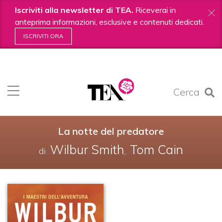
Iscriviti alla newsletter di TEA.
Riceverai in
anteprima informazioni, esclusive e contenuti dedicati.
ISCRIVITI ORA
Salta
ai
contenuti.
Cerca
|
Salta
alla
navigazione
La notte del predatore
Wilbur Smith
Tom Cain
di
,