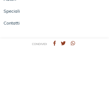
Speciali
Contatti
SEGUICI SU
CONDIVIDI
TEA - Tascabili degli Editori Associati S.r.l. | All rights reserved © 2026 | P.IVA:
09691220157
Una casa editrice del Gruppo editoriale Mauri Spagnol
Il sito tealibri.it partecipa ai programmi di affiliazione dei negozi IBS.it e Amazon EU,
forme di accordo che consentono ai siti di recepire una piccola quota dei ricavi sui
prodotti linkati e poi acquistati dagli utenti, senza variazione di prezzo per questi
ultimi.