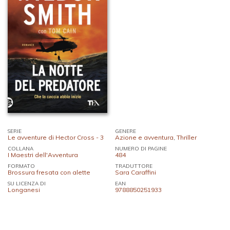
SERIE
GENERE
Le avventure di Hector Cross - 3
Azione e avventura
,
Thriller
COLLANA
NUMERO DI PAGINE
I Maestri dell'Avventura
484
FORMATO
TRADUTTORE
Brossura fresata con alette
Sara Caraffini
SU LICENZA DI
EAN
Longanesi
9788850251933