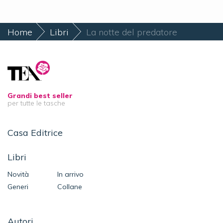
Home
Libri
La notte del predatore
Grandi best seller
per tutte le tasche
Casa Editrice
Libri
Novità
In arrivo
Generi
Collane
Autori