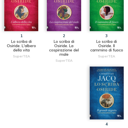
1
2
3
Lo scriba di
Lo scriba di
Lo scriba di
Osiride. L'albero
Osiride. La
Osiride. Il
della vita
cospirazione del
cammino di fuoco
male
SuperTEA
SuperTEA
SuperTEA
4