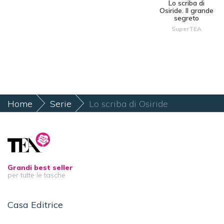
Lo scriba di
Osiride. Il grande
segreto
SuperTEA
Home
Serie
Lo scriba di Osiride
Grandi best seller
per tutte le tasche
Casa Editrice