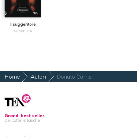
Il suggeritore
SuperTEA
Home
Autori
Donato Carrisi
Grandi best seller
per tutte le tasche