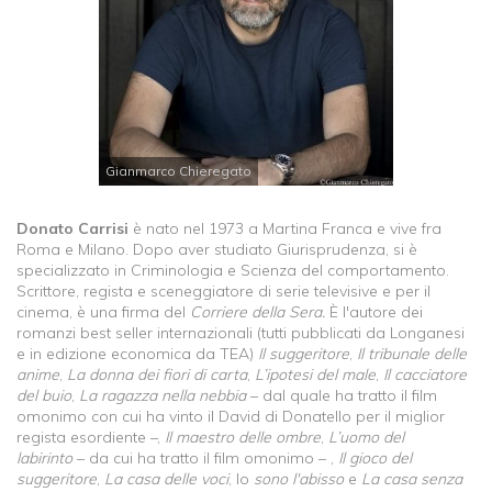
Gianmarco Chieregato
Donato Carrisi
è nato nel 1973 a Martina Franca e vive fra
Roma e Milano. Dopo aver studiato Giurisprudenza, si è
specializzato in Criminologia e Scienza del comportamento.
Scrittore, regista e sceneggiatore di serie televisive e per il
cinema, è una firma del
Corriere della Sera.
È l'autore dei
romanzi best seller internazionali (tutti pubblicati da Longanesi
e in edizione economica da TEA)
Il suggeritore
,
Il tribunale delle
anime
,
La donna dei fiori di carta
,
L’ipotesi del male
,
Il cacciatore
del buio
,
La ragazza nella nebbia
– dal quale ha tratto il film
omonimo con cui ha vinto il David di Donatello per il miglior
regista esordiente –,
Il maestro delle ombre
,
L’uomo del
labirinto
– da cui ha tratto il film omonimo – ,
Il gioco del
suggeritore
,
La casa delle voci
, Io
sono l'abisso
e
La casa senza