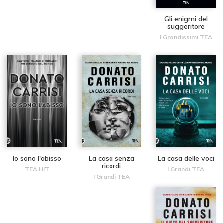
Gli enigmi del
suggeritore
I Grandissimi TEA
Io sono l'abisso
La casa senza
La casa delle voci
ricordi
TEA HIT
I Grandi TEA
I Grandi TEA