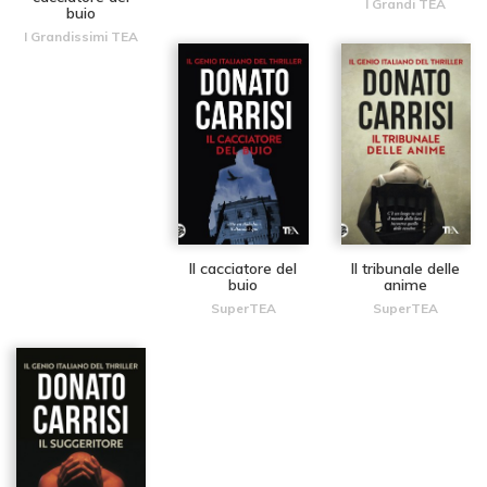
I Grandi TEA
buio
I Grandissimi TEA
Il cacciatore del
Il tribunale delle
buio
anime
SuperTEA
SuperTEA