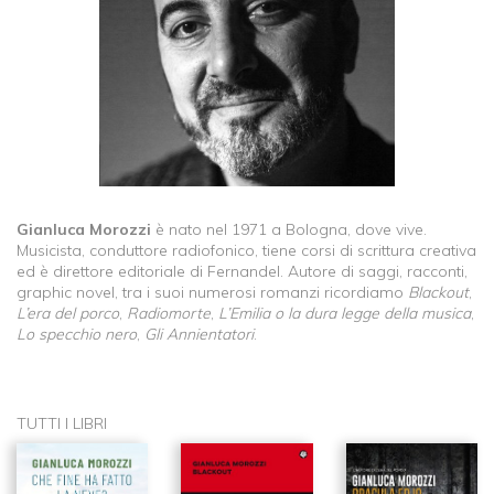
Gianluca Morozzi
è nato nel 1971 a Bologna, dove vive.
Musicista, conduttore radiofonico, tiene corsi di scrittura creativa
ed è direttore editoriale di Fernandel. Autore di saggi, racconti,
graphic novel, tra i suoi numerosi romanzi ricordiamo
Blackout
,
L’era del porco
,
Radiomorte
,
L’Emilia o la dura legge della musica
,
Lo specchio nero
,
Gli Annientatori
.
TUTTI I LIBRI