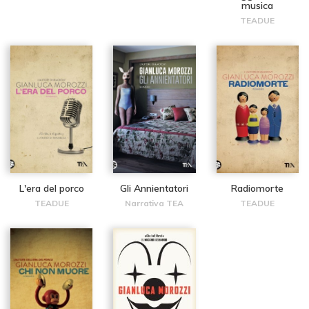
musica
TEADUE
L'era del porco
Gli Annientatori
Radiomorte
TEADUE
Narrativa TEA
TEADUE