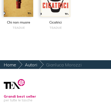
Chi non muore
Cicatrici
TEADUE
TEADUE
Home
Autori
Gianluca Morozzi
Grandi best seller
per tutte le tasche