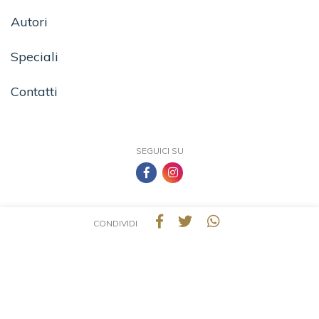
Autori
Speciali
Contatti
SEGUICI SU
CONDIVIDI
TEA - Tascabili degli Editori Associati S.r.l. | All rights reserved © 2026 | P.IVA:
09691220157
Una casa editrice del Gruppo editoriale Mauri Spagnol
Il sito tealibri.it partecipa ai programmi di affiliazione dei negozi IBS.it e Amazon EU,
forme di accordo che consentono ai siti di recepire una piccola quota dei ricavi sui