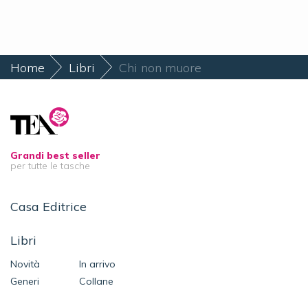
Home
Libri
Chi non muore
Grandi best seller
per tutte le tasche
Casa Editrice
Libri
Novità
In arrivo
Generi
Collane