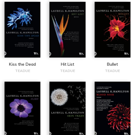
Kiss the Dead
Hit List
Bullet
TEADUE
TEADUE
TEADUE