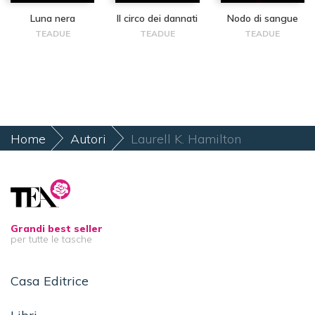
Luna nera
Il circo dei dannati
Nodo di sangue
TEADUE
TEADUE
TEADUE
Home
Autori
Laurell K. Hamilton
Grandi best seller
per tutte le tasche
Casa Editrice