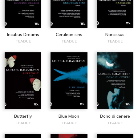
Incubus Dreams
Cerulean sins
Narcissus
TEADUE
TEADUE
TEADUE
Butterfly
Blue Moon
Dono di cenere
TEADUE
TEADUE
TEADUE