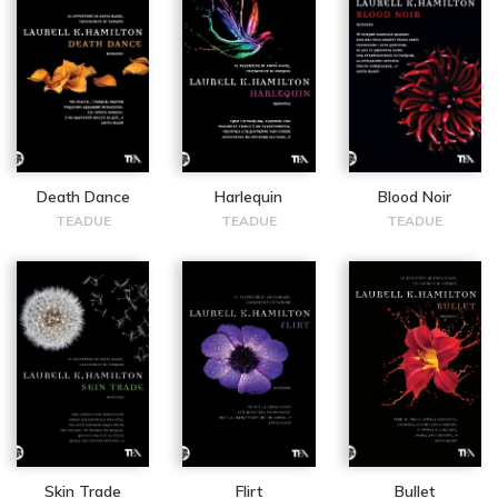
Death Dance
Harlequin
Blood Noir
TEADUE
TEADUE
TEADUE
Skin Trade
Flirt
Bullet