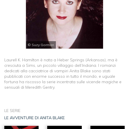
© Suzy Gorman
Laurell K. Hamilton è nata a Heber Springs (Arkansas), ma è
cresciuta a Sims, un piccolo villaggio dell’Indiana. I romanzi
dedicati alla cacciatrice di vampiri Anita Blake sono stati
pubblicati con enorme successo in tutto il mondo, e uguale
fortuna ha riscosso la serie incentrata sulle vicende magiche e
sensuali di Meredith Gentry.
LE SERIE
LE AVVENTURE DI ANITA BLAKE