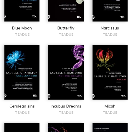
Blue Moon
Butterfly
Narcissus
TEADUE
TEADUE
TEADUE
Cerulean sins
Incubus Dreams
Micah
TEADUE
TEADUE
TEADUE