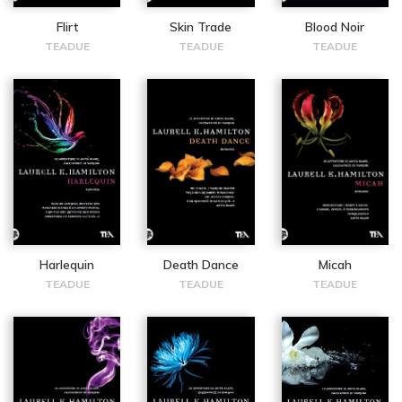
Flirt
Skin Trade
Blood Noir
TEADUE
TEADUE
TEADUE
Harlequin
Death Dance
Micah
TEADUE
TEADUE
TEADUE