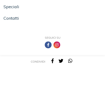
Speciali
Contatti
SEGUICI SU
CONDIVIDI
TEA - Tascabili degli Editori Associati S.r.l. | All rights reserved © 2026 | P.IVA:
09691220157
Una casa editrice del Gruppo editoriale Mauri Spagnol
Il sito tealibri.it partecipa ai programmi di affiliazione dei negozi IBS.it e Amazon EU,
forme di accordo che consentono ai siti di recepire una piccola quota dei ricavi sui
prodotti linkati e poi acquistati dagli utenti, senza variazione di prezzo per questi
ultimi.
Cookie Policy