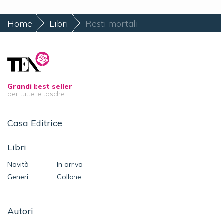
Home
Libri
Resti mortali
Grandi best seller
per tutte le tasche
Casa Editrice
Libri
Novità
In arrivo
Generi
Collane
Autori