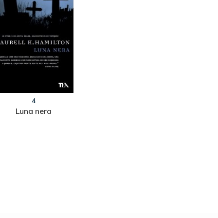
4
5
Luna nera
Polvere alla polvere
Il ballo