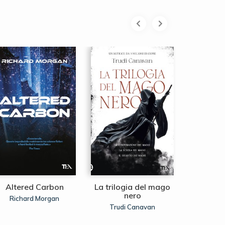
Altered Carbon
La trilogia del mago
Il qui
nero
Richard Morgan
Frank
Trudi Canavan