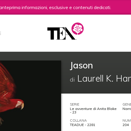
anteprima informazioni, esclusive e contenuti dedicati.
E
Jason
Laurell K. Ha
di
SERIE
GEN
Le avventure di Anita Blake
Narra
- 23
COLLANA
NUME
TEADUE - 2281
204