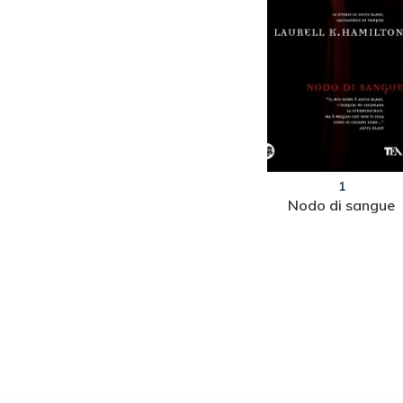
24
1
on
Dead Ice
Nodo di sangue