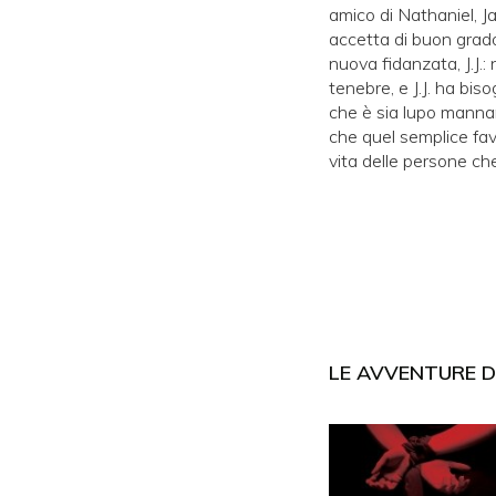
amico di Nathaniel, J
accetta di buon grado 
nuova fidanzata, J.J.
tenebre, e J.J. ha bis
che è sia lupo manna
che quel semplice favo
vita delle persone c
LE AVVENTURE D