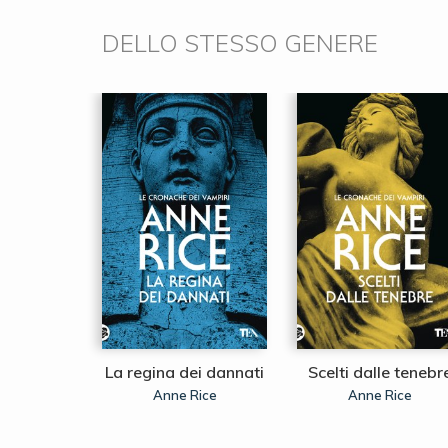
DELLO STESSO GENERE
dei nani
La regina dei dannati
Scelti dalle tenebr
Heitz
Anne Rice
Anne Rice