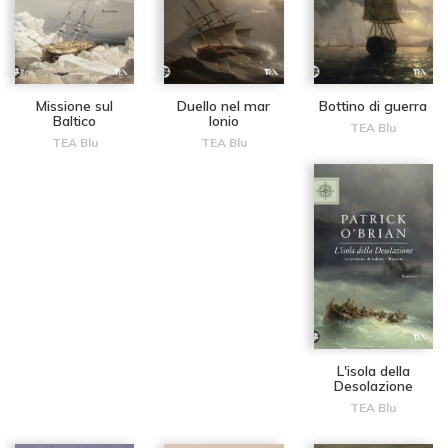
Missione sul
Duello nel mar
Bottino di guerra
Baltico
Ionio
TEA Blu
TEA Blu
TEA Blu
L'isola della
Desolazione
TEA Blu