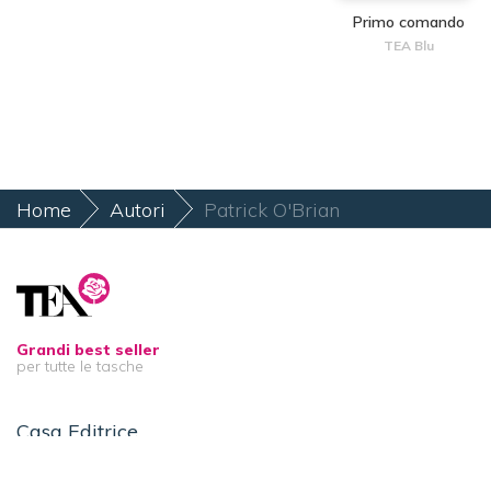
Primo comando
TEA Blu
Home
Autori
Patrick O'Brian
Grandi best seller
per tutte le tasche
Casa Editrice
Libri