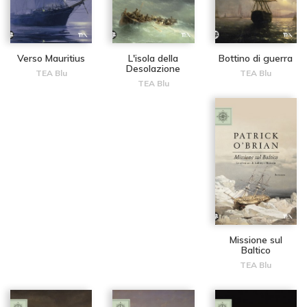
Verso Mauritius
L'isola della
Bottino di guerra
Desolazione
TEA Blu
TEA Blu
TEA Blu
Missione sul
Baltico
TEA Blu