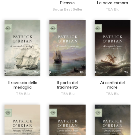
Picasso
La nave corsara
Saggi Best Seller
TEA Blu
Il rovescio della
Il porto del
Ai confini del
medaglia
tradimento
mare
TEA Blu
TEA Blu
TEA Blu