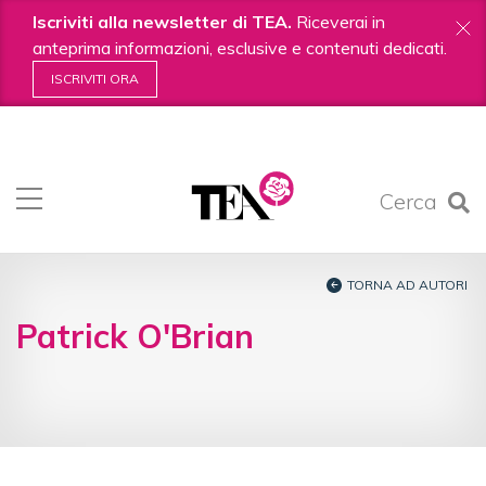
Iscriviti alla newsletter di TEA.
Riceverai in
anteprima informazioni, esclusive e contenuti dedicati.
ISCRIVITI ORA
Salta
ai
contenuti.
Cerca
|
Salta
alla
navigazione
TORNA AD AUTORI
Patrick O'Brian