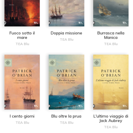
Fuoco sotto il
Doppia missione
Burrasca nella
mare
Manica
TEA Blu
TEA Blu
TEA Blu
I cento giorni
Blu oltre la prua
L'ultimo viaggio di
Jack Aubrey
TEA Blu
TEA Blu
TEA Blu