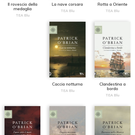
Il rovescio della
La nave corsara
Rotta a Oriente
medaglia
TEA Blu
TEA Blu
TEA Blu
Caccia notturna
Clandestina a
bordo
TEA Blu
TEA Blu