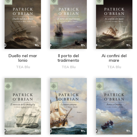
Duello nel mar
Il porto del
Ai confini del
Ionio
tradimento
mare
TEA Blu
TEA Blu
TEA Blu