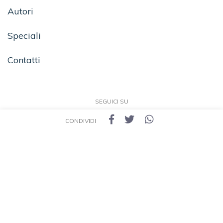
Autori
Speciali
Contatti
SEGUICI SU
CONDIVIDI
TEA - Tascabili degli Editori Associati S.r.l. | All rights reserved © 2026 | P.IVA:
09691220157
Una casa editrice del Gruppo editoriale Mauri Spagnol
Il sito tealibri.it partecipa ai programmi di affiliazione dei negozi IBS.it e Amazon EU,
forme di accordo che consentono ai siti di recepire una piccola quota dei ricavi sui