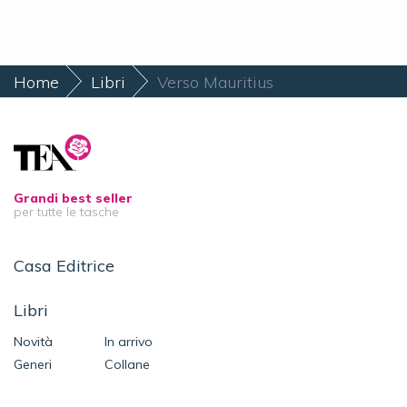
Home
Libri
Verso Mauritius
Grandi best seller
per tutte le tasche
Casa Editrice
Libri
Novità
In arrivo
Generi
Collane