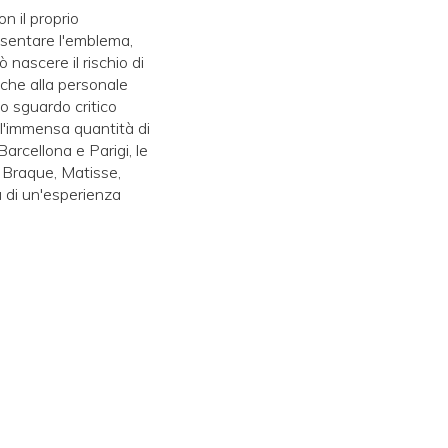
n il proprio
esentare l'emblema,
nascere il rischio di
 che alla personale
o sguardo critico
 l'immensa quantità di
arcellona e Parigi, le
on Braque, Matisse,
a di un'esperienza