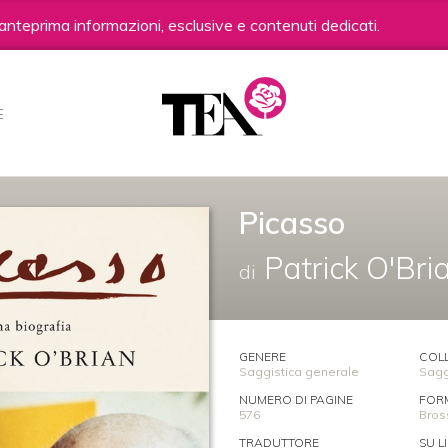
anteprima informazioni, esclusive e contenuti dedicati.
E
Picasso
Patrick O'Bri
di
GENERE
COL
Saggistica generale
Sagg
NUMERO DI PAGINE
FOR
576
Bros
TRADUTTORE
SU L