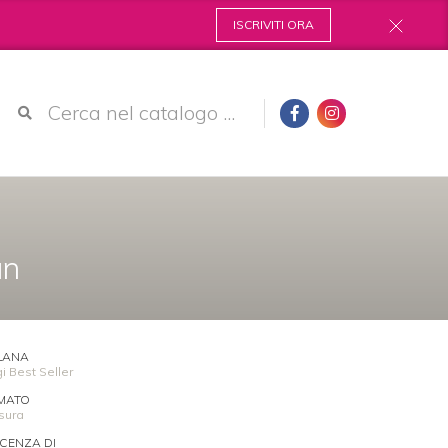
ISCRIVITI ORA
an
LANA
i Best Seller
MATO
sura
ICENZA DI