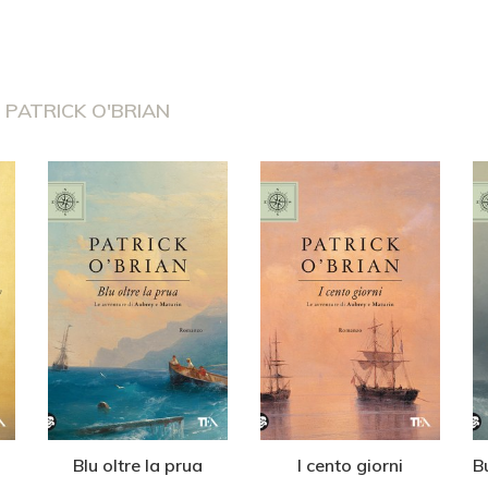
I
PATRICK O'BRIAN
i
Blu oltre la prua
I cento giorni
B