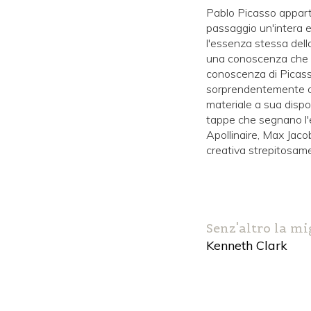
Pablo Picasso appartie
passaggio un'intera 
l'essenza stessa dell
una conoscenza che ten
conoscenza di Picasso
sorprendentemente ori
materiale a sua dispos
tappe che segnano l'evo
Apollinaire, Max Jaco
creativa strepitosame
Senz'altro la mi
Kenneth Clark