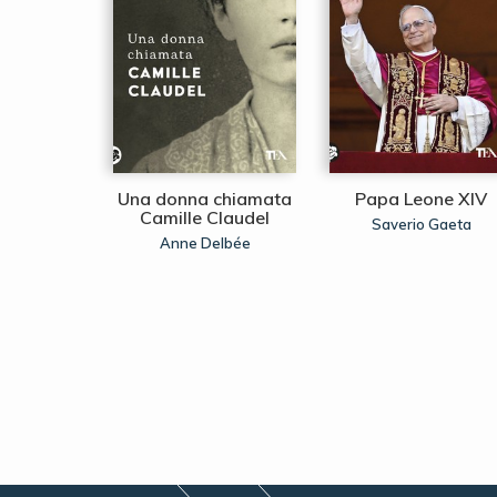
gne di
Una donna chiamata
Papa Leone XIV
se
Camille Claudel
Saverio Gaeta
Odifreddi
Anne Delbée