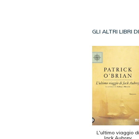
GLI ALTRI LIBRI D
tovento
Primo comando
L'ultimo viaggio d
Jack Aubrey