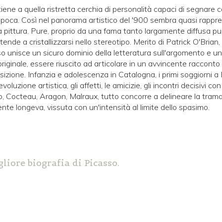
ne a quella ristretta cerchia di personalità capaci di segnare co
epoca. Così nel panorama artistico del '900 sembra quasi rappr
a pittura. Pure, proprio da una fama tanto largamente diffusa può 
de a cristallizzarsi nello stereotipo. Merito di Patrick O'Brian,
 unisce un sicuro dominio della letteratura sull'argomento e un
ginale, essere riuscito ad articolare in un avvincente racconto
izione. Infanzia e adolescenza in Catalogna, i primi soggiorni a B
luzione artistica, gli affetti, le amicizie, gli incontri decisivi c
b, Cocteau, Aragon, Malraux, tutto concorre a delineare la tram
nte longeva, vissuta con un'intensità al limite dello spasimo.
gliore biografia di Picasso.