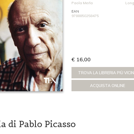
Paola Merla
Long
EAN
9788850258475
€ 16,00
TROVA LA LIBRERIA PIÙ VICI
ACQUISTA ONLINE
ia di Pablo Picasso