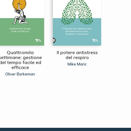
Quattromila
Il potere antistress
WA,
settimane: gestione
del respiro
gia
del tempo facile ed
all'
Mike Maric
efficace
Laura I
Oliver Burkeman