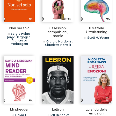
Non sei solo
Ossessioni,
Il Metodo
compulsioni,
Ultralearning
Sergio Rubin
di
,
manie
Jorge Bergoglio
,
Scott H. Young
di
Francesca
Giorgio Nardone
di
,
Ambrogetti
Claudette Portelli
Mindreader
LeBron
La sfida delle
emozioni
David J.
Jeff Benedict
di
di