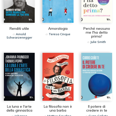
Renditi utile
Amorologia
Perché nessuno
me l'ha detto
Arnold
Teresa Cinque
di
di
prima?
Schwarzenegger
Julie Smith
di
La luna e l'arte
La filosofia non è
Il potere di
della ginnastica
una barba
credere in te
Johanna
Matteo Saudino
Curro Cañete