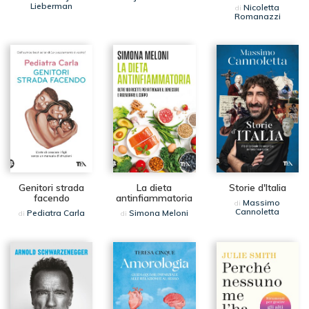
Lieberman
Nicoletta
di
Romanazzi
Genitori strada
La dieta
Storie d'Italia
facendo
antinfiammatoria
Massimo
di
Cannoletta
Pediatra Carla
Simona Meloni
di
di