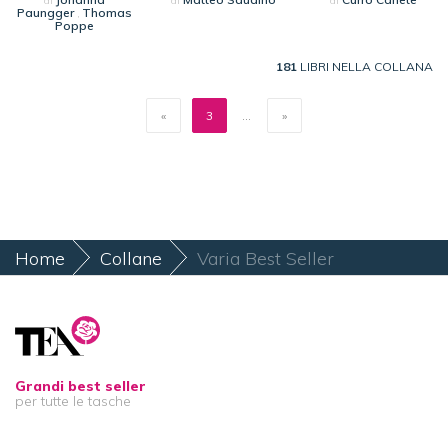
di
di
di
Paungger
Thomas
,
Poppe
181
LIBRI NELLA COLLANA
«
3
...
»
Home
Collane
Varia Best Seller
Grandi best seller
per tutte le tasche