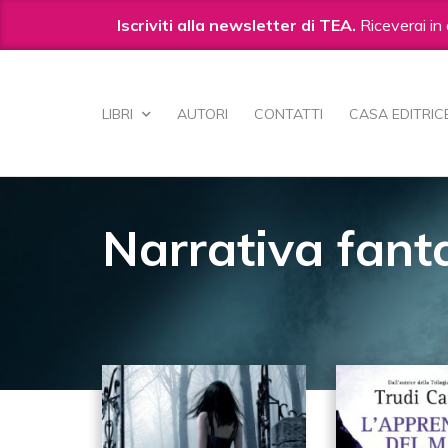
Iscriviti alla newsletter di TEA.
Riceverai in 
Salta
ai
LIBRI
AUTORI
CONTATTI
CASA EDITRIC
contenuti.
|
Salta
alla
navigazione
Narrativa fant
190
IN NARRATIVA FANTASTICA