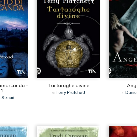
Samarcanda -
Tartarughe divine
Ang
 1
Terry Pratchett
Danie
di
di
 Stroud