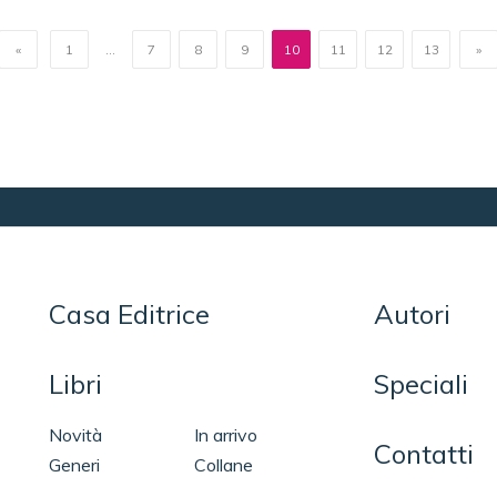
«
1
...
7
8
9
10
11
12
13
»
Casa Editrice
Autori
Libri
Speciali
Novità
In arrivo
Contatti
Generi
Collane