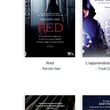
Red
L'apprendist
Kerstin Gier
Trudi C
di
di