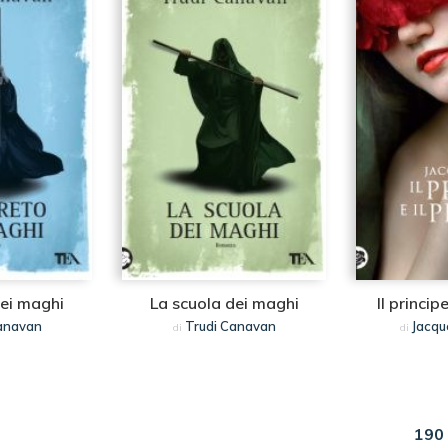
dei maghi
La scuola dei maghi
Il princip
anavan
Trudi Canavan
Jacqu
di
di
190