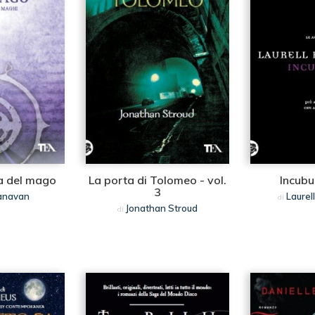
a del mago
La porta di Tolomeo - vol.
Incub
3
anavan
Laurel
di
Jonathan Stroud
di