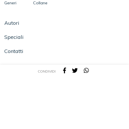
Generi
Collane
Autori
Speciali
Contatti
CONDIVIDI
SEGUICI SU
TEA - Tascabili degli Editori Associati S.r.l. | All rights reserved © 2026 | P.IVA:
09691220157
Una casa editrice del Gruppo editoriale Mauri Spagnol