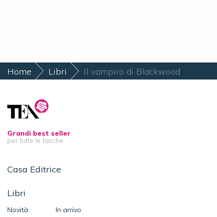
Home
Libri
Il vampiro di Blackwood
Grandi best seller
per tutte le tasche
Casa Editrice
Libri
Novità
In arrivo