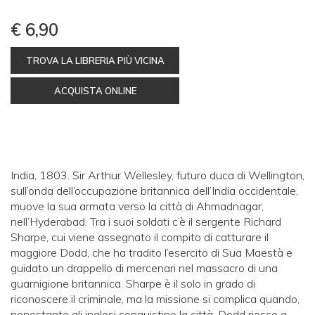
€ 6,90
TROVA LA LIBRERIA PIÙ VICINA
ACQUISTA ONLINE
India, 1803. Sir Arthur Wellesley, futuro duca di Wellington,
sull’onda dell’occupazione britannica dell’India occidentale,
muove la sua armata verso la città di Ahmadnagar,
nell’Hyderabad. Tra i suoi soldati c’è il sergente Richard
Sharpe, cui viene assegnato il compito di catturare il
maggiore Dodd, che ha tradito l’esercito di Sua Maestà e
guidato un drappello di mercenari nel massacro di una
guarnigione britannica. Sharpe è il solo in grado di
riconoscere il criminale, ma la missione si complica quando,
nonostante gli inglesi conquistino la città, Dodd riesce a