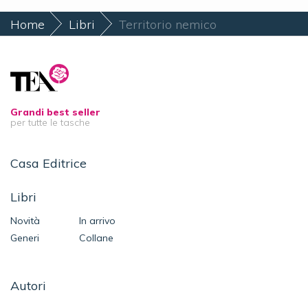
Home
Libri
Territorio nemico
Grandi best seller
per tutte le tasche
Casa Editrice
Libri
Novità
In arrivo
Generi
Collane
Autori