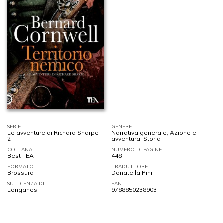
SERIE
GENERE
Le avventure di Richard Sharpe -
Narrativa generale
,
Azione e
2
avventura
,
Storia
COLLANA
NUMERO DI PAGINE
Best TEA
448
FORMATO
TRADUTTORE
Brossura
Donatella Pini
SU LICENZA DI
EAN
Longanesi
9788850238903