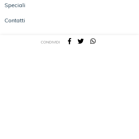
Speciali
Contatti
CONDIVIDI
SEGUICI SU
TEA - Tascabili degli Editori Associati S.r.l. | All rights reserved © 2026 | P.IVA:
09691220157
Una casa editrice del Gruppo editoriale Mauri Spagnol
Il sito tealibri.it partecipa ai programmi di affiliazione dei negozi IBS.it e Amazon EU,
forme di accordo che consentono ai siti di recepire una piccola quota dei ricavi sui
prodotti linkati e poi acquistati dagli utenti, senza variazione di prezzo per questi
ultimi.
Cookie Policy