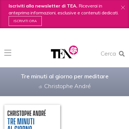
Iscriviti alla newsletter di TEA.
Riceverai in
anteprima informazioni, esclusive e contenuti dedicati.
ISCRIVITI ORA
Salta
ai
contenuti.
Cerca
|
Salta
alla
navigazione
Tre minuti al giorno per meditare
Christophe André
di