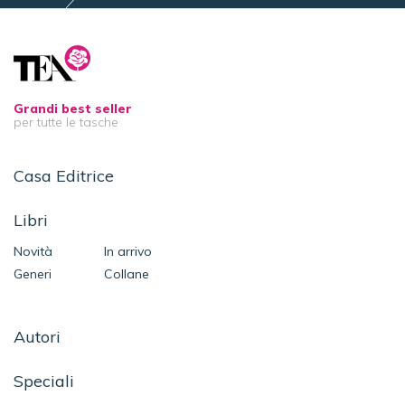
Tre minuti al giorno per meditare
Grandi best seller
per tutte le tasche
Casa Editrice
Libri
Novità
In arrivo
Generi
Collane
Autori
Speciali