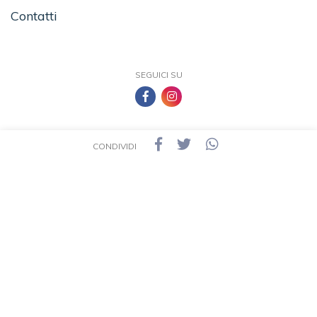
Contatti
SEGUICI SU
CONDIVIDI
TEA - Tascabili degli Editori Associati S.r.l. | All rights reserved © 2026 | P.IVA:
09691220157
Una casa editrice del Gruppo editoriale Mauri Spagnol
Il sito tealibri.it partecipa ai programmi di affiliazione dei negozi IBS.it e Amazon EU,
forme di accordo che consentono ai siti di recepire una piccola quota dei ricavi sui
prodotti linkati e poi acquistati dagli utenti, senza variazione di prezzo per questi
ultimi.
Cookie Policy