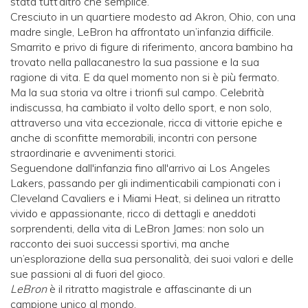
stata tutt’altro che semplice.
Cresciuto in un quartiere modesto ad Akron, Ohio, con una
madre single, LeBron ha affrontato un’infanzia difficile.
Smarrito e privo di figure di riferimento, ancora bambino ha
trovato nella pallacanestro la sua passione e la sua
ragione di vita. E da quel momento non si è più fermato.
Ma la sua storia va oltre i trionfi sul campo. Celebrità
indiscussa, ha cambiato il volto dello sport, e non solo,
attraverso una vita eccezionale, ricca di vittorie epiche e
anche di sconfitte memorabili, incontri con persone
straordinarie e avvenimenti storici.
Seguendone dall'infanzia fino all'arrivo ai Los Angeles
Lakers, passando per gli indimenticabili campionati con i
Cleveland Cavaliers e i Miami Heat, si delinea un ritratto
vivido e appassionante, ricco di dettagli e aneddoti
sorprendenti, della vita di LeBron James: non solo un
racconto dei suoi successi sportivi, ma anche
un’esplorazione della sua personalità, dei suoi valori e delle
sue passioni al di fuori del gioco.
LeBron
è il ritratto magistrale e affascinante di un
campione unico al mondo.