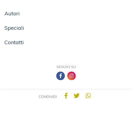
Autori
Speciali
Contatti
SEGUICI SU
CONDIVIDI
TEA - Tascabili degli Editori Associati S.r.l. | All rights reserved © 2026 | P.IVA:
09691220157
Una casa editrice del Gruppo editoriale Mauri Spagnol
Il sito tealibri.it partecipa ai programmi di affiliazione dei negozi IBS.it e Amazon EU,