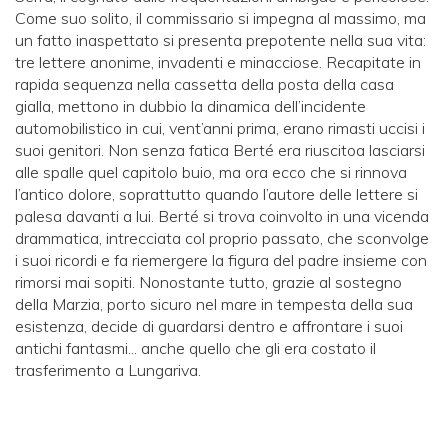
Come suo solito, il commissario si impegna al massimo, ma
un fatto inaspettato si presenta prepotente nella sua vita:
tre lettere anonime, invadenti e minacciose. Recapitate in
rapida sequenza nella cassetta della posta della casa
gialla, mettono in dubbio la dinamica dell’incidente
automobilistico in cui, vent’anni prima, erano rimasti uccisi i
suoi genitori. Non senza fatica Berté era riuscitoa lasciarsi
alle spalle quel capitolo buio, ma ora ecco che si rinnova
l’antico dolore, soprattutto quando l’autore delle lettere si
palesa davanti a lui. Berté si trova coinvolto in una vicenda
drammatica, intrecciata col proprio passato, che sconvolge
i suoi ricordi e fa riemergere la figura del padre insieme con
rimorsi mai sopiti. Nonostante tutto, grazie al sostegno
della Marzia, porto sicuro nel mare in tempesta della sua
esistenza, decide di guardarsi dentro e affrontare i suoi
antichi fantasmi... anche quello che gli era costato il
trasferimento a Lungariva.