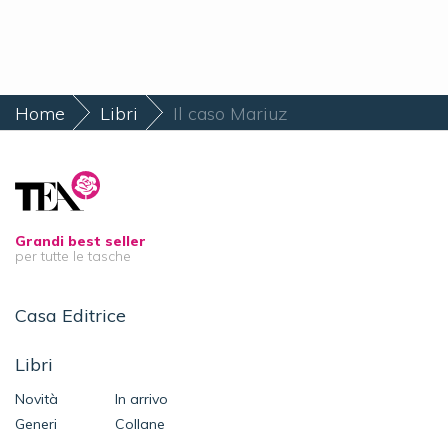
Home
Libri
Il caso Mariuz
Grandi best seller
per tutte le tasche
Casa Editrice
Libri
Novità
In arrivo
Generi
Collane