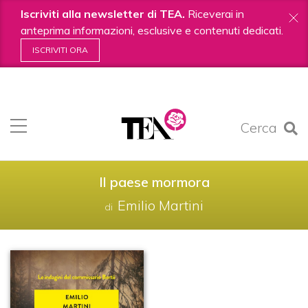
Iscriviti alla newsletter di TEA.
Riceverai in
anteprima informazioni, esclusive e contenuti dedicati.
ISCRIVITI ORA
Salta
ai
contenuti.
Cerca
|
Salta
alla
navigazione
Il paese mormora
Emilio Martini
di