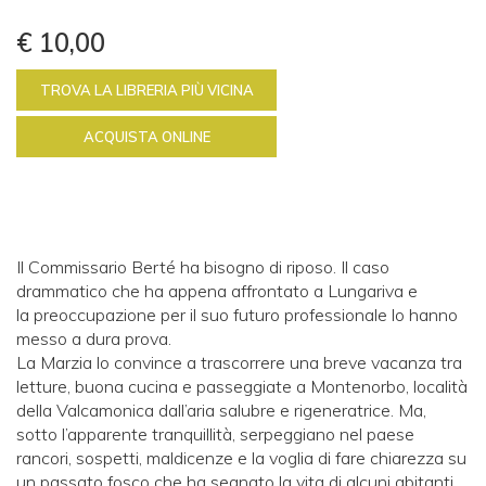
€ 10,00
TROVA LA LIBRERIA PIÙ VICINA
ACQUISTA ONLINE
Il Commissario Berté ha bisogno di riposo. Il caso
drammatico che ha appena affrontato a Lungariva e
la preoccupazione per il suo futuro professionale lo hanno
messo a dura prova.
La Marzia lo convince a trascorrere una breve vacanza tra
letture, buona cucina e passeggiate a Montenorbo, località
della Valcamonica dall’aria salubre e rigeneratrice. Ma,
sotto l’apparente tranquillità, serpeggiano nel paese
rancori, sospetti, maldicenze e la voglia di fare chiarezza su
un passato fosco che ha segnato la vita di alcuni abitanti.