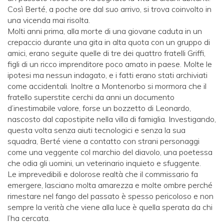
Così Berté, a poche ore dal suo arrivo, si trova coinvolto in
una vicenda mai risolta.
Molti anni prima, alla morte di una giovane caduta in un
crepaccio durante una gita in alta quota con un gruppo di
amici, erano seguite quelle di tre dei quattro fratelli Griffi,
figli di un ricco imprenditore poco amato in paese. Molte le
ipotesi ma nessun indagato, e i fatti erano stati archiviati
come accidentali. Inoltre a Montenorbo si mormora che il
fratello superstite cerchi da anni un documento
d’inestimabile valore, forse un bozzetto di Leonardo,
nascosto dal capostipite nella villa di famiglia. Investigando,
questa volta senza aiuti tecnologici e senza la sua
squadra, Berté viene a contatto con strani personaggi
come una veggente col marchio del diavolo, una poetessa
che odia gli uomini, un veterinario inquieto e sfuggente.
Le imprevedibili e dolorose realtà che il commissario fa
emergere, lasciano molta amarezza e molte ombre perché
rimestare nel fango del passato è spesso pericoloso e non
sempre la verità che viene alla luce è quella sperata da chi
l’ha cercata.