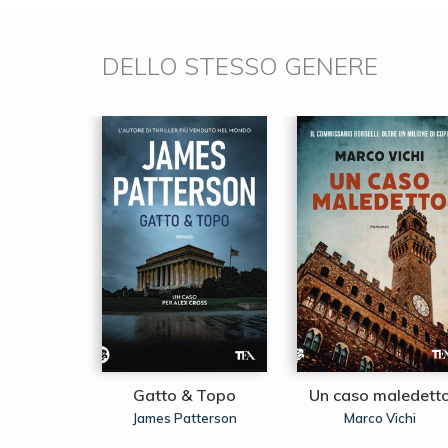
DELLO STESSO GENERE
n agguato
Gatto & Topo
Un caso maledett
raith
J.K.
James Patterson
Marco Vichi
,
ing