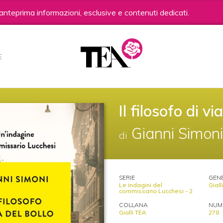
anteprima informazioni, esclusive e contenuti dedicati.
E
Il filosofo di vi
Gianni Simoni
di
SERIE
GEN
Le indagini del
Giall
commissario Lucchesi - 2
COLLANA
NUME
Gialli TEA
278