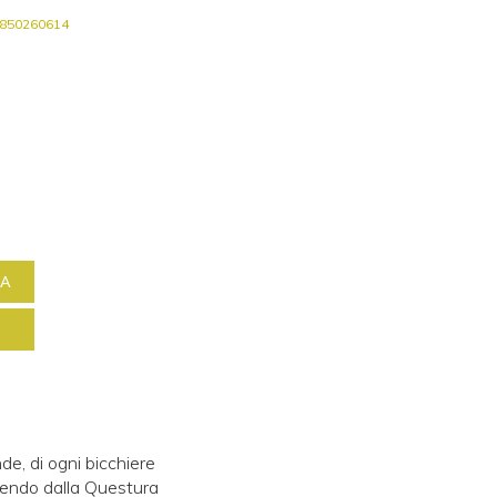
850260614
NA
e, di ogni bicchiere
scendo dalla Questura