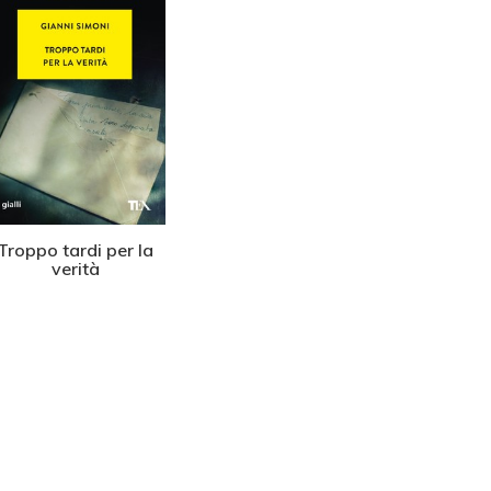
Troppo tardi per la
La prima indagine del
Il fer
verità
giudice Petri