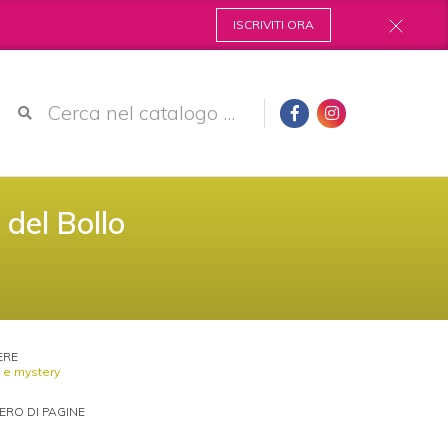
ISCRIVITI ORA
a del Bollo
ERE
i e mystery
RO DI PAGINE