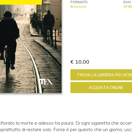
FORMATO
EAN
Brossura
9788
€ 10,00
TROVA LA LIBRERIA PIÙ VICI
ACQUISTA ONLINE
iorato la morte e adesso ha paura. Di ogni sigaretta che accend
prattutto di restare solo. Forse è per questo che un giorno, u