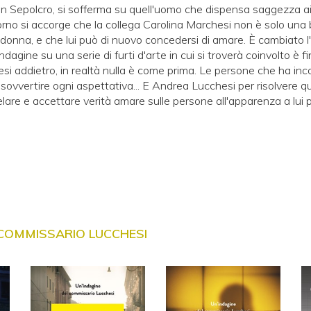
n Sepolcro, si sofferma su quell'uomo che dispensa saggezza ai
rno si accorge che la collega Carolina Marchesi non è solo una 
onna, e che lui può di nuovo concedersi di amare. È cambiato l'
indagine su una serie di furti d'arte in cui si troverà coinvolto è f
esi addietro, in realtà nulla è come prima. Le persone che ha inc
 sovvertire ogni aspettativa... E Andrea Lucchesi per risolvere 
lare e accettare verità amare sulle persone all'apparenza a lui pi
L COMMISSARIO LUCCHESI