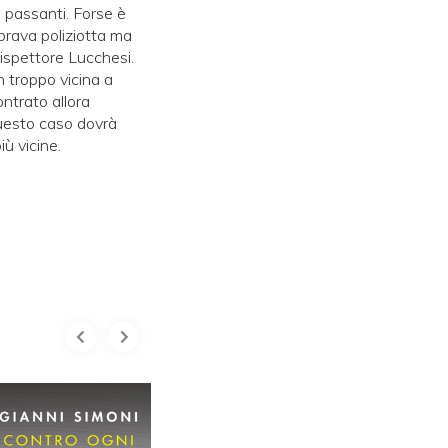
 passanti. Forse è
brava poliziotta ma
ispettore Lucchesi.
in troppo vicina a
ontrato allora
questo caso dovrà
ù vicine.