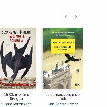
1580: morte a
Le conseguenze del
Le st
Siviglia
male
commissa
Susana Martín Gijón
Gian Andrea Cerone
Mar