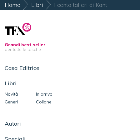
Home
Libri
I cento talleri di Kant
Grandi best seller
per tutte le tasche
Casa Editrice
Libri
Novità
In arrivo
Generi
Collane
Autori
Speciali