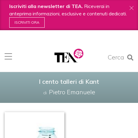
Iscriviti alla newsletter di TEA.
Riceverai in
anteprima informazioni, esclusive e contenuti dedicati.
ISCRIVITI ORA
Salta
ai
contenuti.
Cerca
|
Salta
alla
navigazione
I cento talleri di Kant
Pietro Emanuele
di