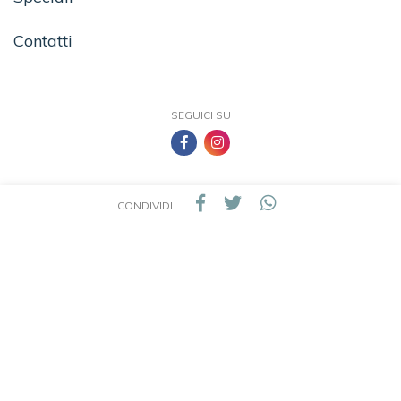
Contatti
SEGUICI SU
CONDIVIDI
TEA - Tascabili degli Editori Associati S.r.l. | All rights reserved © 2026 | P.IVA:
09691220157
Una casa editrice del Gruppo editoriale Mauri Spagnol
Il sito tealibri.it partecipa ai programmi di affiliazione dei negozi IBS.it e Amazon EU,
forme di accordo che consentono ai siti di recepire una piccola quota dei ricavi sui
prodotti linkati e poi acquistati dagli utenti, senza variazione di prezzo per questi
ultimi.
Cookie Policy