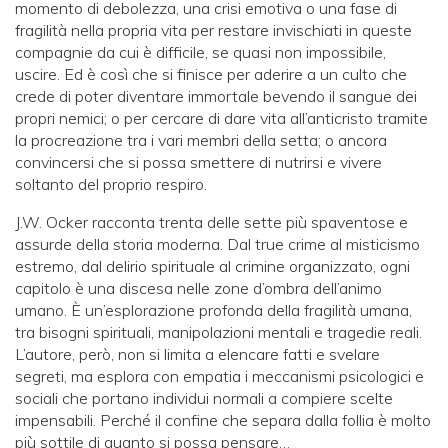
momento di debolezza, una crisi emotiva o una fase di
fragilità nella propria vita per restare invischiati in queste
compagnie da cui è difficile, se quasi non impossibile,
uscire. Ed è così che si finisce per aderire a un culto che
crede di poter diventare immortale bevendo il sangue dei
propri nemici; o per cercare di dare vita all’anticristo tramite
la procreazione tra i vari membri della setta; o ancora
convincersi che si possa smettere di nutrirsi e vivere
soltanto del proprio respiro.
J.W. Ocker racconta trenta delle sette più spaventose e
assurde della storia moderna. Dal true crime al misticismo
estremo, dal delirio spirituale al crimine organizzato, ogni
capitolo è una discesa nelle zone d’ombra dell’animo
umano. È un’esplorazione profonda della fragilità umana,
tra bisogni spirituali, manipolazioni mentali e tragedie reali.
L’autore, però, non si limita a elencare fatti e svelare
segreti, ma esplora con empatia i meccanismi psicologici e
sociali che portano individui normali a compiere scelte
impensabili. Perché il confine che separa dalla follia è molto
più sottile di quanto si possa pensare…