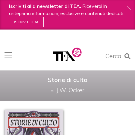
Iscriviti alla newsletter di TEA.
Riceverai in
anteprima informazioni, esclusive e contenuti dedicati.
ISCRIVITI ORA
Salta
ai
contenuti.
Cerca
|
Salta
alla
navigazione
Storie di culto
J.W. Ocker
di