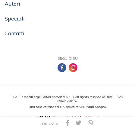
Autori
Speciali
Contatti
SEGUICI SU
TEA - Tascabili degli Editori Associati S.r.l. | All rights reserved © 2026 | P.IVA:
09691220157
Una casa editrice del Gruppo editoriale Mauri Spagnol
CONDIVIDI
Il sito tealibri.it partecipa ai programmi di affiliazione dei negozi IBS.it e Amazon EU,
forme di accordo che consentono ai siti di recepire una piccola quota dei ricavi sui
prodotti linkati e poi acquistati dagli utenti, senza variazione di prezzo per questi