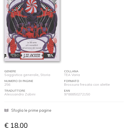
GENERE
COLLANA
Saggistica generale
,
Storia
TEA Varia
NUMERO DI PAGINE
FORMATO
256
Brossura fresata con alette
TRADUTTORE
EAN
Alessandro Zabini
9788850272150
Sfoglia le prime pagine
€ 18,00