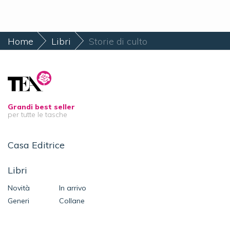
Home
Libri
Storie di culto
Grandi best seller
per tutte le tasche
Casa Editrice
Libri
Novità
In arrivo
Generi
Collane