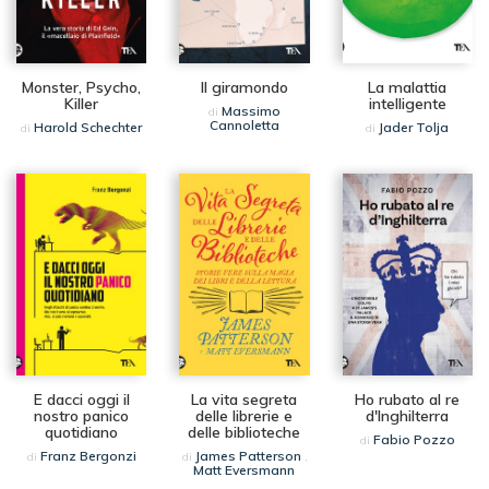
Monster, Psycho,
Il giramondo
La malattia
Killer
intelligente
Massimo
di
Cannoletta
Harold Schechter
Jader Tolja
di
di
E dacci oggi il
La vita segreta
Ho rubato al re
nostro panico
delle librerie e
d'Inghilterra
quotidiano
delle biblioteche
Fabio Pozzo
di
Franz Bergonzi
James Patterson
di
di
,
Matt Eversmann