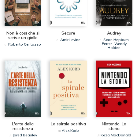
Non è così che si
Secure
Audrey
scrive un giallo
Amir Levine
Sean Hepburn
di
di
Ferrer
Wendy
Roberto Centazzo
,
di
Holden
L'arte della
La spirale positiva
Nintendo. La
resistenza
storia
Alex Korb
di
Jared Beasley
Keza MacDonald
di
di