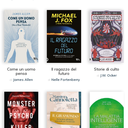
Come un uomo
Il ragazzo del
Storie di culto
pensa
futuro
J.W. Ocker
di
James Allen
Nelle Fortenberry
di
di