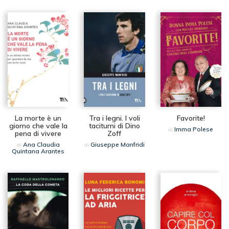
La morte è un
Tra i legni. I voli
Favorite!
giorno che vale la
taciturni di Dino
Imma Polese
di
pena di vivere
Zoff
Ana Claudia
Giuseppe Manfridi
di
di
Quintana Arantes