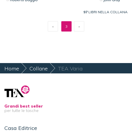
di
di
97
LIBRI NELLA COLLANA
«
3
»
Home
Collane
TEA Varia
Grandi best seller
per tutte le tasche
Casa Editrice