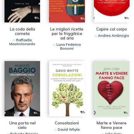
La coda della
Le migliori ricette
Capire col corpo
cometa
per la friggitrice
Andrea Ambrogio
di
ad aria
Raffaello
di
Mastrolonardo
Luna Federica
di
Bonomi
Una porta nel
Consolazioni
Marte e Venere
cielo
fanno pace
David Whyte
di
Roberto Baggio
John Gray