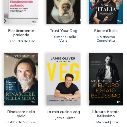
Elasticamente
Trust Your Dog
Storie d'Italia
parlando
Simone Dalla
Massimo
di
di
Valle
Cannoletta
Claudia de Lillo
di
Rinascere nella
La mia cucina veg
Il futuro è stato
gioia
bellissimo
Jamie Oliver
di
Alberto Simone
Michael J. Fox
di
di