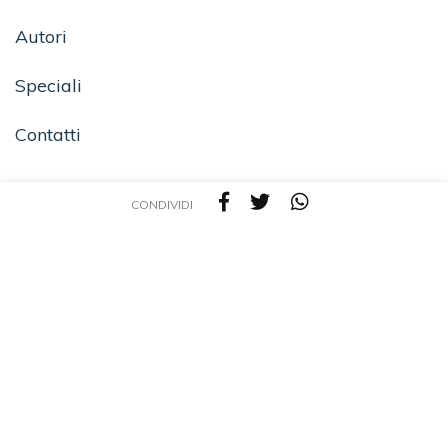
Autori
Speciali
Contatti
CONDIVIDI
SEGUICI SU
TEA - Tascabili degli Editori Associati S.r.l. | All rights reserved © 2026 | P.IVA:
09691220157
Una casa editrice del Gruppo editoriale Mauri Spagnol
Il sito tealibri.it partecipa ai programmi di affiliazione dei negozi IBS.it e Amazon EU,