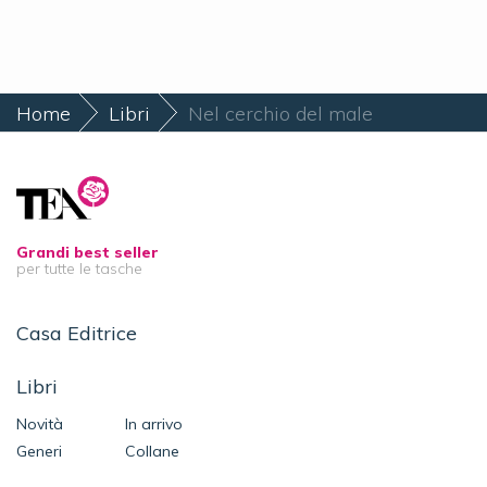
Home
Libri
Nel cerchio del male
Grandi best seller
per tutte le tasche
Casa Editrice
Libri
Novità
In arrivo
Generi
Collane