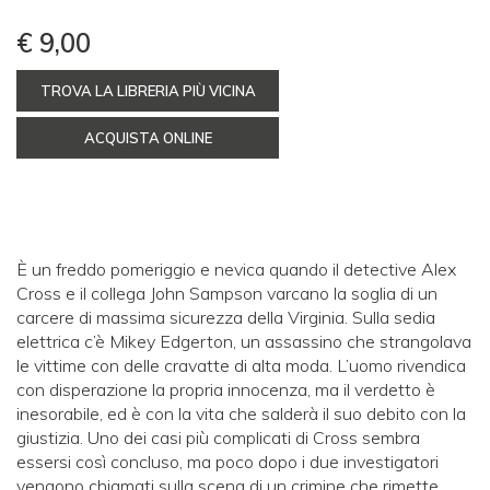
€ 9,00
TROVA LA LIBRERIA PIÙ VICINA
ACQUISTA ONLINE
È un freddo pomeriggio e nevica quando il detective Alex
Cross e il collega John Sampson varcano la soglia di un
carcere di massima sicurezza della Virginia. Sulla sedia
elettrica c’è Mikey Edgerton, un assassino che strangolava
le vittime con delle cravatte di alta moda. L’uomo rivendica
con disperazione la propria innocenza, ma il verdetto è
inesorabile, ed è con la vita che salderà il suo debito con la
giustizia. Uno dei casi più complicati di Cross sembra
essersi così concluso, ma poco dopo i due investigatori
vengono chiamati sulla scena di un crimine che rimette