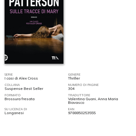
SERIE
GENERE
I casi di Alex Cross
Thriller
COLLANA
NUMERO DI PAGINE
Suspense Best Seller
304
FORMATO
TRADUTTORE
Brossura fresata
Valentina Guani, Anna Maria
Biavasco
SU LICENZA DI
EAN
Longanesi
9788850253555