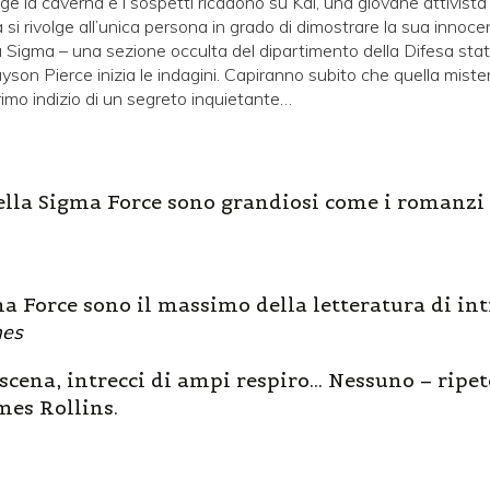
e la caverna e i sospetti ricadono su Kai, una giovane attivista per
si rivolge all’unica persona in grado di dimostrare la sua innoce
a Sigma – una sezione occulta del dipartimento della Difesa sta
yson Pierce inizia le indagini. Capiranno subito che quella mister
rimo indizio di un segreto inquietante…
ella Sigma Force sono grandiosi come i romanzi 
gma Force sono il massimo della letteratura di in
mes
 scena, intrecci di ampi respiro... Nessuno – ripe
ames Rollins.