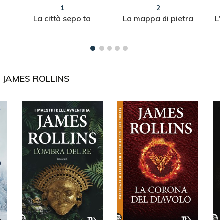
1
2
La città sepolta
La mappa di pietra
L
I
JAMES ROLLINS