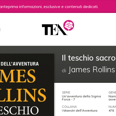
anteprima informazioni, esclusive e contenuti dedicati.
E
Il teschio sacro
James Rollins
di
SERIE
GEN
Un'avventura della Sigma
Narr
Force - 7
avve
COLLANA
NUME
I Maestri dell'Avventura
478