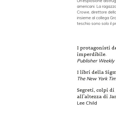
Un’esplosione distrugg
americani. La ragazza 
Crowe, direttore dell
insieme al collega Gra
teschio sono solo il p
I protagonisti d
imperdibile.
Publisher Weekly
I libri della Si
The New York Ti
Segreti, colpi di
all'altezza di J
Lee Child