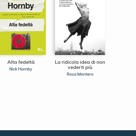
Alta fedeltà
La ridicola idea di non
La semi
vederti più
co
Nick Hornby
Rosa Montero
Antonella 