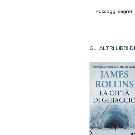
17
elle ossa
Oceano di fuoco
Passaggi segreti
GLI ALTRI LIBRI D