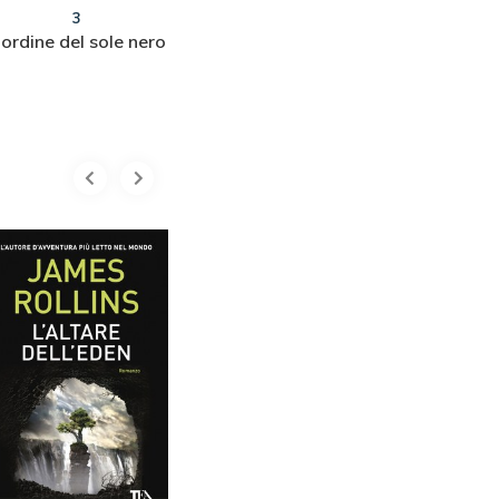
3
4
'ordine del sole nero
Il marchio di Giuda
L'ulti