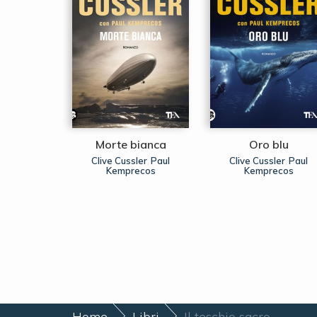
re amica
Morte bianca
Oro blu
ouglas
Clive Cussler
Paul
Clive Cussler
Paul
,
,
Kemprecos
Kemprecos
Home
Libri
Il teschio sacro