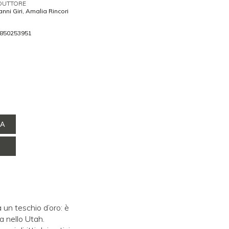
DUTTORE
nni Giri, Amalia Rincori
850253951
NA
 un teschio d’oro: è
a nello Utah.