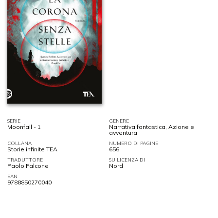
SERIE
GENERE
Moonfall - 1
Narrativa fantastica
,
Azione e
avventura
COLLANA
NUMERO DI PAGINE
Storie infinite TEA
656
TRADUTTORE
SU LICENZA DI
Paolo Falcone
Nord
EAN
9788850270040