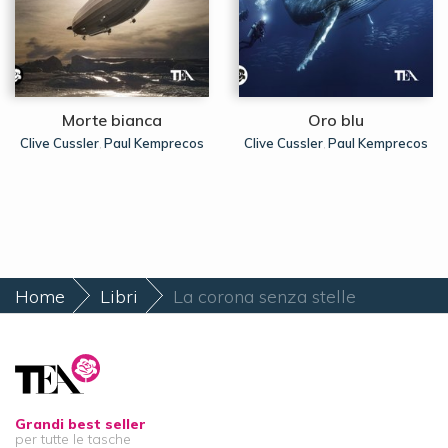
Morte bianca
Oro blu
Clive Cussler
Paul Kemprecos
Clive Cussler
Paul Kemprecos
,
,
Home
Libri
La corona senza stelle
Grandi best seller
per tutte le tasche