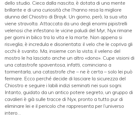
dello studio. Cieca dalla nascita, è dotata di una mente
brillante e di una curiosità che l’hanno resa la migliore
alunna del Chiostro di Brayk. Un giorno, però, la sua vita
viene stravolta. Attaccata da uno degli enormi pipistrelli
velenosi che infestano le vicine paludi del Myr, Nyx rimane
per giorni in bilico tra la vita e la morte. Non appena si
risveglia, è incredula e disorientata: il velo che le copriva gli
occhi è svanito. Ma, insieme con la vista, il veleno del
mostro le ha lasciato anche un altro «dono». Cupe visioni di
una catastrofe spaventosa, infatti, cominciano a
tormentarla, una catastrofe che – ne è certa – solo lei può
fermare. Ecco perché decide di lasciare la sicurezza del
Chiostro e seguire i labili indizi seminati nei suoi sogni.
Intanto, guidato da un antico potere segreto, un gruppo di
cavalieri è già sulle tracce di Nyx, pronto a tutto pur di
eliminare lei e il pericolo che rappresenta per l’universo
intero…