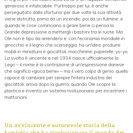
generoso e infaticabile. Purtroppo per lui, è anche
perseguitato dalla sfortuna: per due volte la sua attività
viene distrutta, prima da un incendio, poi da un fulmine, e
quando le cose cominciano a girare bene ci pensa la
Grande depressione a mettergli i bastoni tra le ruote. Ma
Ole non è tipo da arrendersi e, con l'economia mondiale in
ginocchio e il legno che scarseggia, ha un'idea: produrre
mobili in miniatura e giocattoli, macchinine, paperelle, yo-yo.
La svolta è vincente e nel 1934 nasce ufficialmente la
Lego – il nome è la contrazione di un'espressione danese
che significa «gioca bene» – ma il vero colpo di genio, quello
capace di cambiare per sempre l'intera industria dei
giocattoli, arriva dopo la guerra, quando Ole scopre la
plastica e inventa un sistema rivoluzionario per incastrare i
mattoncini.
Un avvincente e autorevole storia della
famiglia che ha rivoluzionato il mondo dei