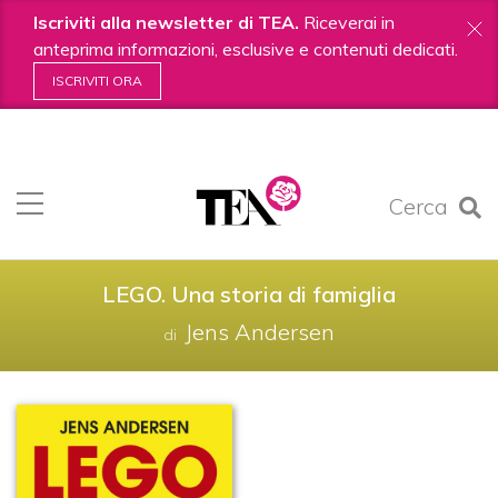
Iscriviti alla newsletter di TEA.
Riceverai in
anteprima informazioni, esclusive e contenuti dedicati.
ISCRIVITI ORA
Salta
ai
contenuti.
Cerca
|
Salta
alla
navigazione
LEGO. Una storia di famiglia
Jens Andersen
di