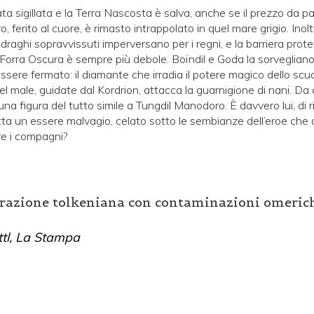
ta sigillata e la Terra Nascosta è salva, anche se il prezzo da p
, ferito al cuore, è rimasto intrappolato in quel mare grigio. Inolt
i draghi sopravvissuti imperversano per i regni, e la barriera prote
Forra Oscura è sempre più debole. Boïndil e Goda la sorvegliano
essere fermato: il diamante che irradia il potere magico dello scu
del male, guidate dal Kordrion, attacca la guarnigione di nani. Da
na figura del tutto simile a Tungdil Manodoro. È davvero lui, di r
tta un essere malvagio, celato sotto le sembianze dell’eroe che 
re i compagni?
irazione tolkeniana con contaminazioni omerich
ttl, La Stampa