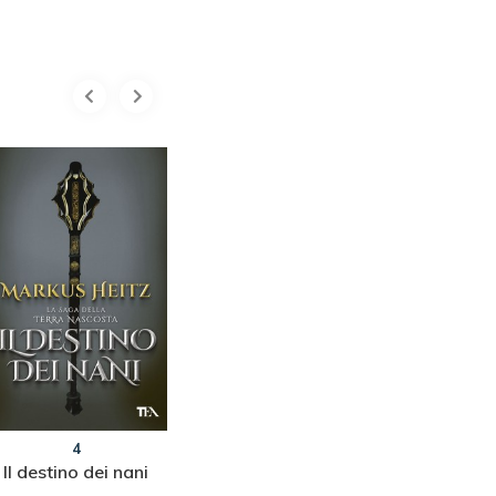
4
5
Il destino dei nani
Il trionfo dei nani
Le cin