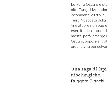
La Forra Oscura è sta
alto: Tungdil Manodoro
incombono: gli albi e 
Terra Nascosta dalla 
l’inevitabile non può 
esercito di creature 
mostri, però, emerge u
Oscura, oppure si tra
propria vita per salva
Una saga di isp
nibelungiche.
Ruggero Bianchi,