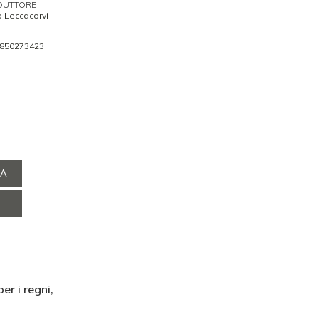
DUTTORE
o Leccacorvi
850273423
NA
er i regni,