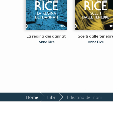
present
La regina dei dannati
Scelti dalle tenebr
 Gier
Anne Rice
Anne Rice
Home
Libri
Il destino dei nani