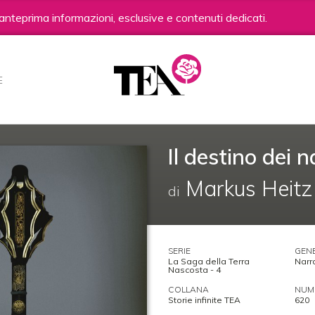
anteprima informazioni, esclusive e contenuti dedicati.
E
Il destino dei n
Markus Heitz
di
SERIE
GEN
La Saga della Terra
Narra
Nascosta - 4
COLLANA
NUME
Storie infinite TEA
620