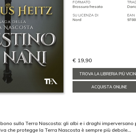
FORMATO
TRA
Brossura fresata
Dari
SU LICENZA DI
EAN
Nord
9788
€ 19,90
TROVA LA LIBRERIA PIÙ VICI
ACQUISTA ONLINE
ombono
sulla Terra Nascosta
: gli albi e i draghi imperversano p
tiva che protegge la Terra Nascosta è sempre più debole...