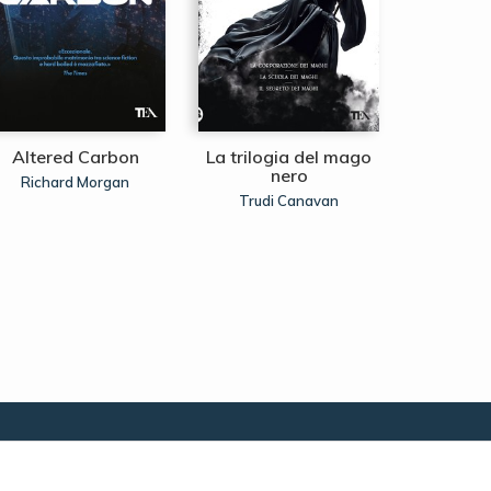
Altered Carbon
La trilogia del mago
Il qui
nero
Richard Morgan
Frank
Trudi Canavan