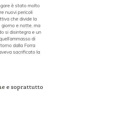
agare è stato molto
re nuovi pericoli
ttiva che divide la
 giorno e notte, ma
do si disintegra e un
 quell’ammasso di
itorno dalla Forra
aveva sacrificato la
e e soprattutto