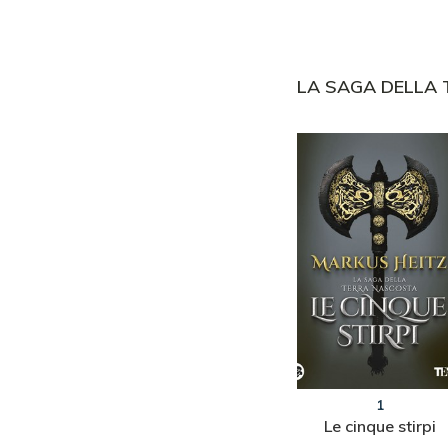
LA SAGA DELLA
5
1
dei nani
Il trionfo dei nani
Le cinque stirpi