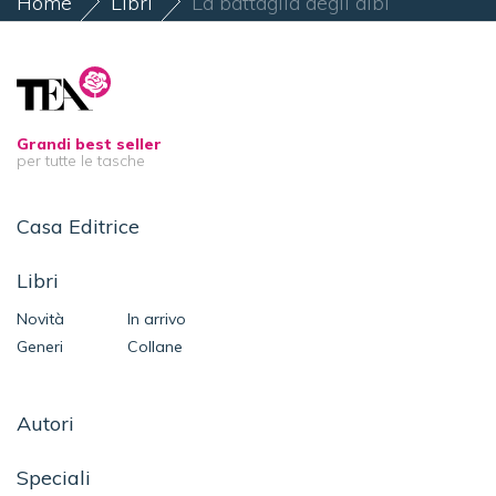
Home
Libri
La battaglia degli albi
Grandi best seller
per tutte le tasche
Casa Editrice
Libri
Novità
In arrivo
Generi
Collane
Autori
Speciali