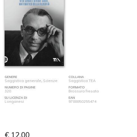
GENERE
COLLANA
Saggistica generale
,
Scienze
Saggistica TEA
NUMERO DI PAGINE
FORMATO
320
Brossura fresata
SU LICENZA DI
EAN
Longanesi
9788850255474
€ 12,00