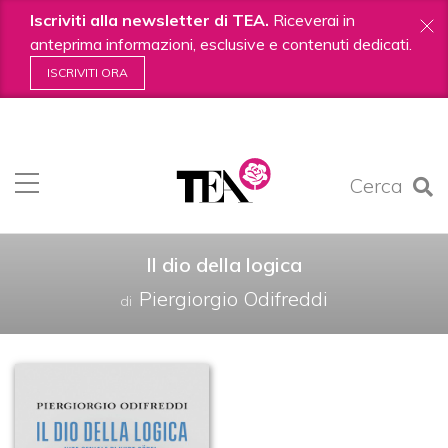
Iscriviti alla newsletter di TEA.
Riceverai in
anteprima informazioni, esclusive e contenuti dedicati.
ISCRIVITI ORA
Salta
ai
contenuti.
Cerca
|
Salta
alla
navigazione
Il dio della logica
Piergiorgio Odifreddi
di