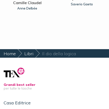
Camille Claudel
Saverio Gaeta
Anne Delbée
Home
Libri
Il dio della logica
Grandi best seller
per tutte le tasche
Casa Editrice