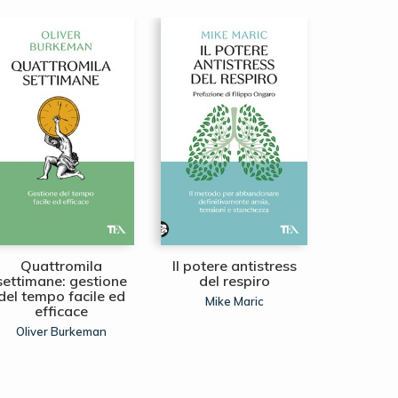
Quattromila
Il potere antistress
WA,
settimane: gestione
del respiro
gia
del tempo facile ed
all'
Mike Maric
efficace
Laura I
Oliver Burkeman