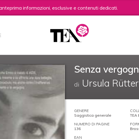
anteprima informazioni, esclusive e contenuti dedicati.
E
Senza vergog
Ursula Rütte
di
GENERE
COL
Saggistica generale
TEA 
NUMERO DI PAGINE
FOR
136
Bros
EAN