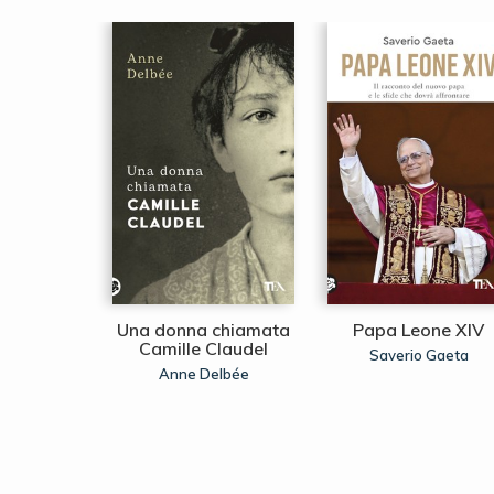
gne di
Una donna chiamata
Papa Leone XIV
se
Camille Claudel
Saverio Gaeta
Odifreddi
Anne Delbée