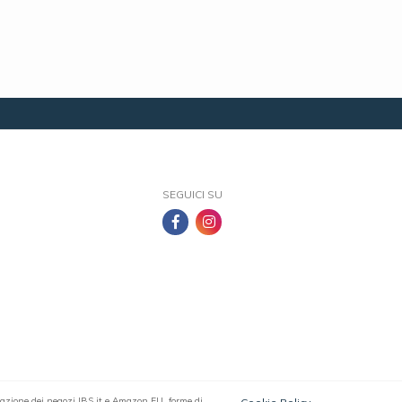
SEGUICI SU
filiazione dei negozi IBS.it e Amazon EU, forme di