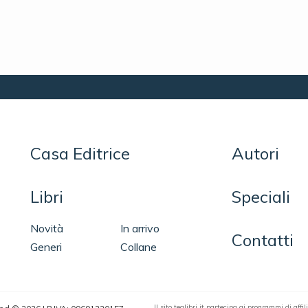
Casa Editrice
Autori
Libri
Speciali
Novità
In arrivo
Contatti
Generi
Collane
Il sito tealibri.it partecipa ai programmi di af