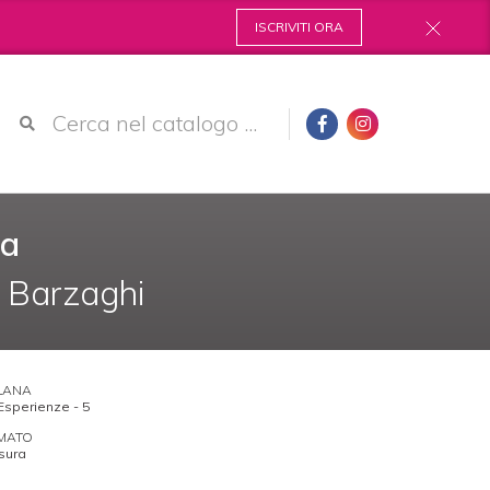
ISCRIVITI ORA
na
r Barzaghi
LANA
Esperienze - 5
MATO
sura