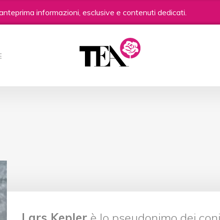
anteprima informazioni, esclusive e contenuti dedicati.
E
Lars Kepler
è lo pseudonimo dei coni