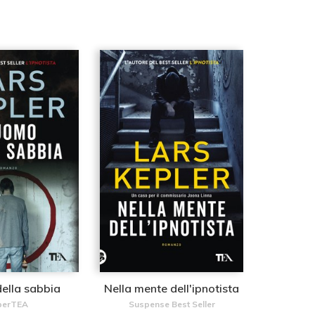
ella sabbia
Nella mente dell'ipnotista
perTEA
Suspense Best Seller