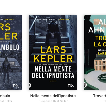
ambulo
Nella mente dell'ipnotista
Troverò
st Seller
Suspense Best Seller
TE