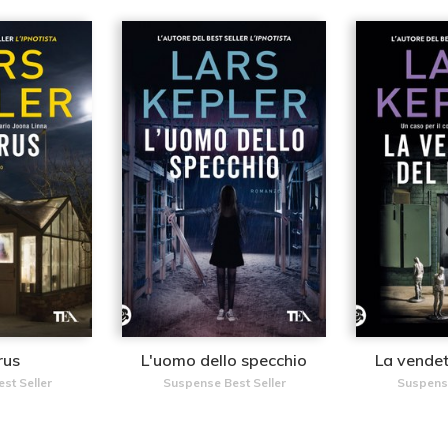
rus
L'uomo dello specchio
La vendet
st Seller
Suspense Best Seller
Suspense