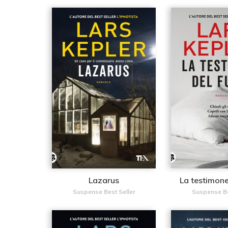
Lazarus
La testimone
Suspense Best Seller
Suspense Be