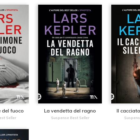
 del fuoco
La vendetta del ragno
Il cacciat
st Seller
Suspense Best Seller
Suspense