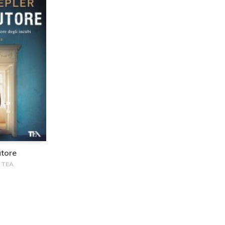
utore
i TEA