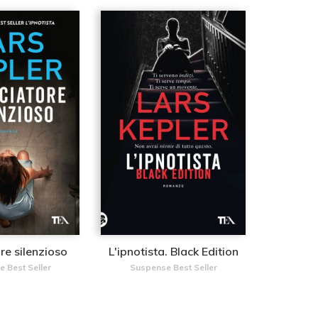
ore silenzioso
L'ipnotista. Black Edition
 Best Seller
Suspense Best Seller