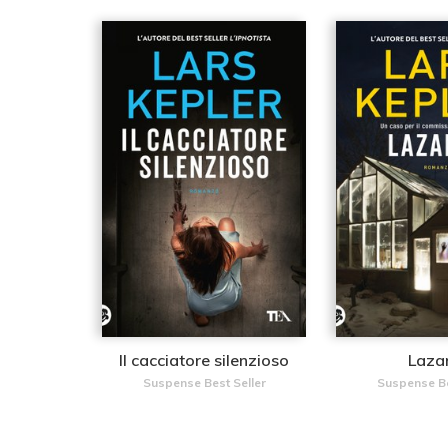
Il cacciatore silenzioso
Laza
Suspense Best Seller
Suspense Be