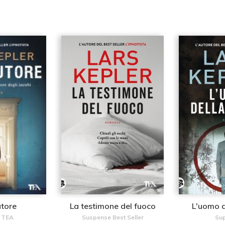
utore
La testimone del fuoco
L'uomo d
i TEA
Suspense Best Seller
Su