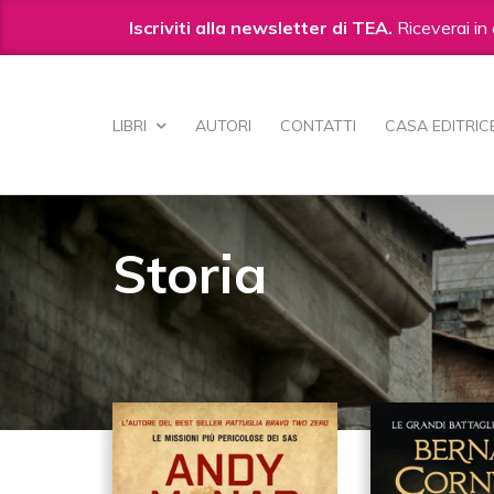
Iscriviti alla newsletter di TEA.
Riceverai in 
Salta
ai
LIBRI
AUTORI
CONTATTI
CASA EDITRIC
contenuti.
|
Salta
alla
navigazione
Storia
103
IN STORIA