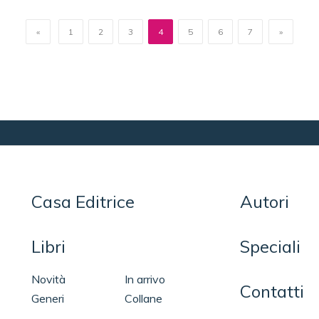
«
1
2
3
4
5
6
7
»
Casa Editrice
Autori
Libri
Speciali
Novità
In arrivo
Contatti
Generi
Collane