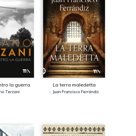
ntro la guerra
La terra maledetta
no Terzani
Juan Francisco Ferrándiz
di