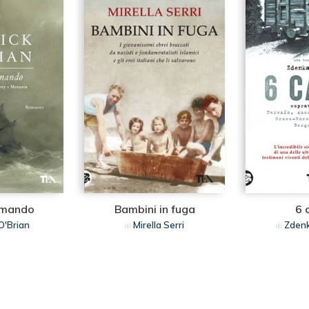
omando
Bambini in fuga
6 
O'Brian
Mirella Serri
Zdenk
di
di