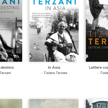
 destino
In Asia
Lettere co
Terzani
Tiziano Terzani
Tizia
di
di