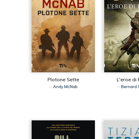
Plotone Sette
L'eroe di 
Andy McNab
Bernard 
di
di