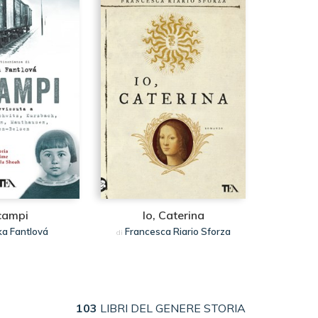
campi
Io, Caterina
a Fantlová
Francesca Riario Sforza
di
103
LIBRI DEL GENERE STORIA