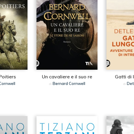
Poitiers
Un cavaliere e il suo re
Gatti di
Cornwell
Bernard Cornwell
Det
di
di