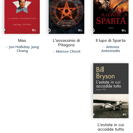
Mao
L'assassinio di
Il lupo di Sparta
Pitagora
Jon Halliday
Jung
Antonis
di
,
di
Chang
Antoniadis
Marcos Chicot
di
L'estate in cui
accadde tutto