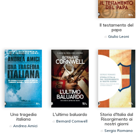
Il testamento del
papa
Giulio Leoni
di
Una tragedia
L'ultimo baluardo
Storia d'Italia dal
italiana
Risorgimento ai
Bernard Cornwell
di
nostri giorni
Andrea Amici
di
Sergio Romano
di