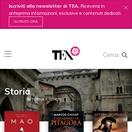
Iscriviti alla newsletter di TEA.
Riceverai in
anteprima informazioni, esclusive e contenuti dedicati.
ISCRIVITI ORA
Salta
ai
contenuti.
Cerca
|
Salta
alla
navigazione
Storia
TORNA A GENERI
103
IN STORIA