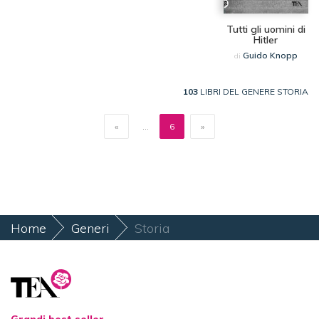
Tutti gli uomini di
Hitler
Guido Knopp
di
103
LIBRI DEL GENERE STORIA
«
...
6
»
Home
Generi
Storia