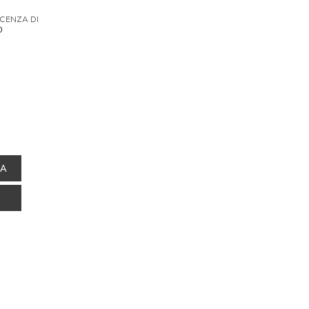
ICENZA DI
0
NA