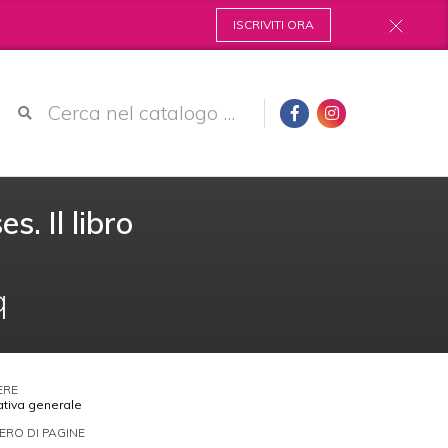
ISCRIVITI ORA
es. Il libro
q
ERE
ativa generale
RO DI PAGINE