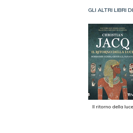
GLI ALTRI LIBRI D
 dei Mac
La maledizione di
Il ritorno della luc
on
Tutankhamon