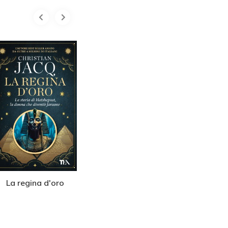
La regina d'oro
Il Faraone
Cleopatr
regina