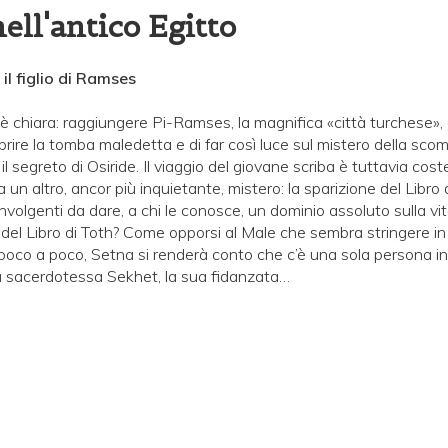
nell'antico Egitto
 il figlio di Ramses
è chiara: raggiungere Pi-Ramses, la magnifica «città turchese», e
rire la tomba maledetta e di far così luce sul mistero della sco
il segreto di Osiride. Il viaggio del giovane scriba è tuttavia coste
un altro, ancor più inquietante, mistero: la sparizione del Libro d
volgenti da dare, a chi le conosce, un dominio assoluto sulla vi
o del Libro di Toth? Come opporsi al Male che sembra stringere in
poco a poco, Setna si renderà conto che c’è una sola persona in
 sacerdotessa Sekhet, la sua fidanzata…