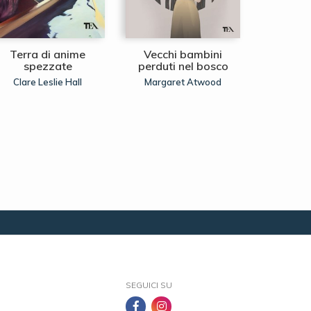
Terra di anime
Vecchi bambini
La regina
spezzate
perduti nel bosco
Ann
Clare Leslie Hall
Margaret Atwood
SEGUICI SU