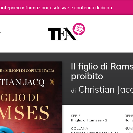
anteprima informazioni, esclusive e contenuti dedicati.
E
Il figlio di Rams
proibito
Christian Jac
di
SERIE
GEN
Il figlio di Ramses - 2
Narr
COLLANA
NUME
Romanzi Storici Best Seller
256