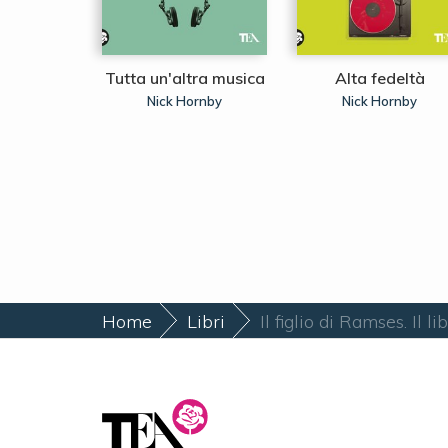
e Sete
Tutta un'altra musica
Alta fedeltà
ssano
Nick Hornby
Nick Hornby
Home
Libri
Il figlio di Ramses. Il l