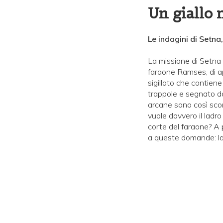
Un giallo 
Le indagini di Setna,
La missione di Setna 
faraone Ramses, di ap
sigillato che contiene 
trappole e segnato da 
arcane sono così scon
vuole davvero il ladr
corte del faraone? A 
a queste domande: la