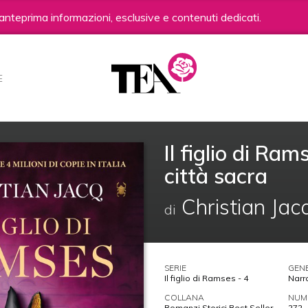
anteprima informazioni, esclusive e contenuti dedicati.
E
Il figlio di Ram
città sacra
Christian Jac
di
SERIE
GEN
Il figlio di Ramses - 4
Narr
COLLANA
NUME
Romanzi Storici Best Seller
272