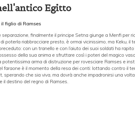
nell'antico Egitto
 il figlio di Ramses
 separazione, finalmente il principe Setna giunge a Menfi per ri
 poterla riabbracciare presto, è ormai vicinissimo, ma Keku, il t
preceduto: con un tranello e con l’aiuto dei suoi soldati ha rapit
ossesso della sua anima e sfruttare così i poteri del magico vaso 
 potentissima arma di distruzione per rovesciare Ramses e insta
 del faraone è il momento della resa dei conti: lottando contro il 
t, sperando che sia viva, ma dovrà anche impadronirsi una volta 
e il destino del regno di Ramses.