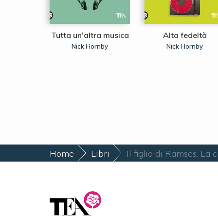
e Sete
Tutta un'altra musica
Alta fedeltà
ssano
Nick Hornby
Nick Hornby
Home
Libri
Il figlio di Ramses. La c