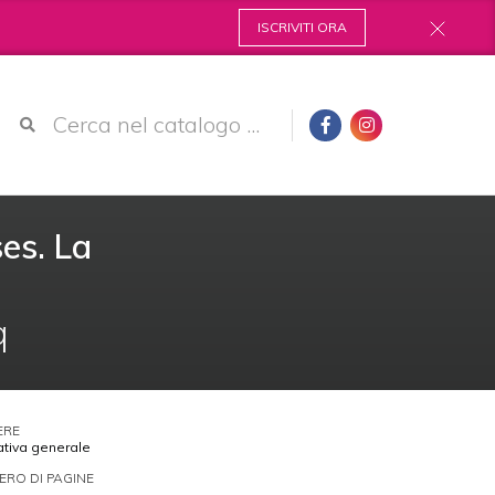
ISCRIVITI ORA
ses. La
q
ERE
ativa generale
RO DI PAGINE