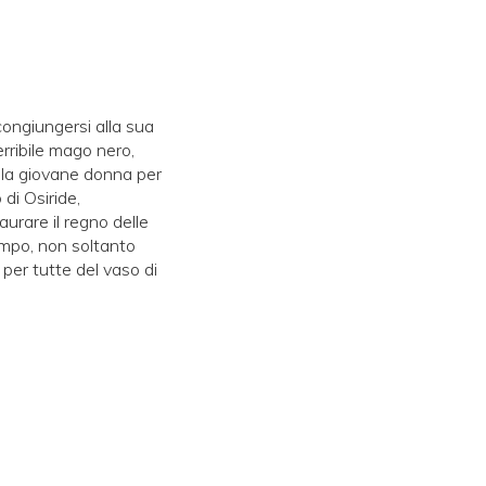
congiungersi alla sua
erribile mago nero,
o la giovane donna per
di Osiride,
urare il regno delle
tempo, non soltanto
per tutte del vaso di