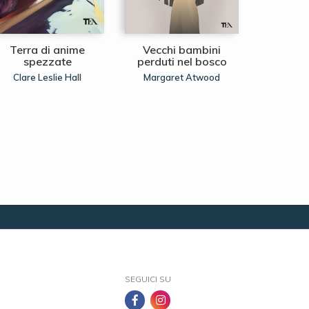
Terra di anime
Vecchi bambini
La regina
spezzate
perduti nel bosco
Ann
Clare Leslie Hall
Margaret Atwood
SEGUICI SU