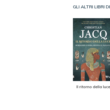
GLI ALTRI LIBRI D
 dei Mac
La maledizione di
Il ritorno della luc
on
Tutankhamon