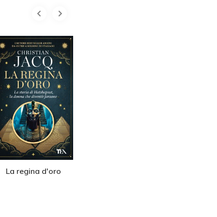
La regina d'oro
Il Faraone
Cleopatr
regina