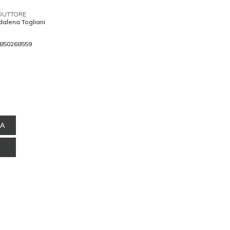
DUTTORE
alena Togliani
850268559
NA