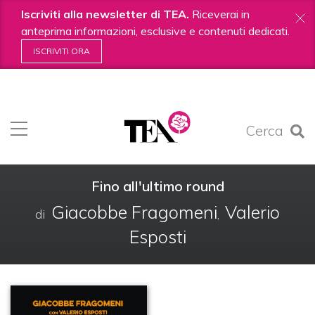
Iscriviti alla newsletter di TEA.
Riceverai in
anteprima informazioni, esclusive e contenuti dedicati.
ISCRIVITI ORA
Salta
ai
contenuti.
Cerca
|
Salta
alla
navigazione
Fino all'ultimo round
Giacobbe Fragomeni
Valerio
di
,
Esposti