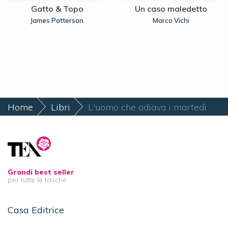
Gatto & Topo
Un caso maledetto
James Patterson
Marco Vichi
Home
Libri
L'uomo che odiava i martedì
Grandi best seller
per tutte le tasche
Casa Editrice