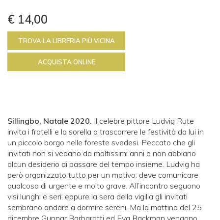
€ 14,00
TROVA LA LIBRERIA PIÙ VICINA
ACQUISTA ONLINE
Sillingbo, Natale 2020.
Il celebre pittore Ludvig Rute
invita i fratelli e la sorella a trascorrere le festività da lui in
un piccolo borgo nelle foreste svedesi. Peccato che gli
invitati non si vedano da moltissimi anni e non abbiano
alcun desiderio di passare del tempo insieme. Ludvig ha
però organizzato tutto per un motivo: deve comunicare
qualcosa di urgente e molto grave. All’incontro seguono
visi lunghi e seri, eppure la sera della vigilia gli invitati
sembrano andare a dormire sereni. Ma la mattina del 25
dicembre Gunnar Barbarotti ed Eva Backman vengono