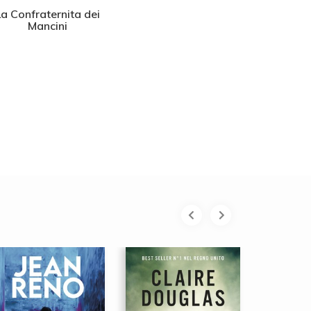
La Confraternita dei
La rete a maglie
L'uomo c
Mancini
larghe
g