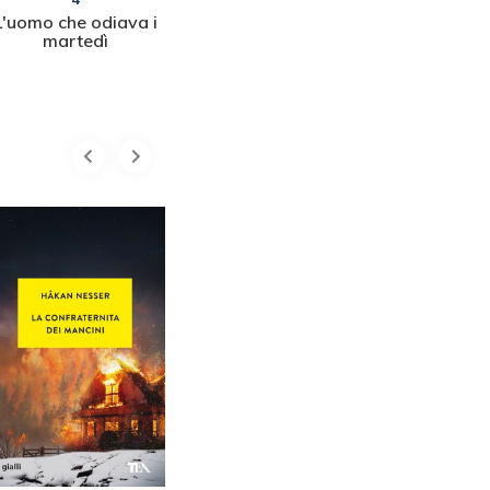
L'uomo che odiava i
Confessioni di una
Barbarott
martedì
squartatrice
mali