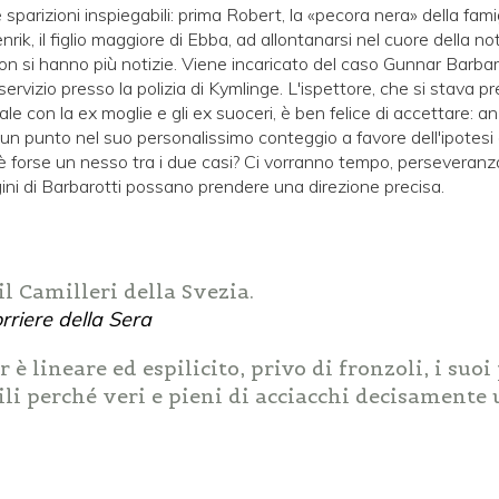
parizioni inspiegabili: prima Robert, la «pecora nera» della fami
rik, il figlio maggiore di Ebba, ad allontanarsi nel cuore della n
on si hanno più notizie. Viene incaricato del caso Gunnar Barbaro
n servizio presso la polizia di Kymlinge. L'ispettore, che si stava 
le con la ex moglie e gli ex suoceri, è ben felice di accettare: 
un punto nel suo personalissimo conteggio a favore dell'ipotesi d
forse un nesso tra i due casi? Ci vorranno tempo, perseveranza
gini di Barbarotti possano prendere una direzione precisa.
l Camilleri della Svezia.
rriere della Sera
r è lineare ed espilicito, privo di fronzoli, i suo
ili perché veri e pieni di acciacchi decisamente