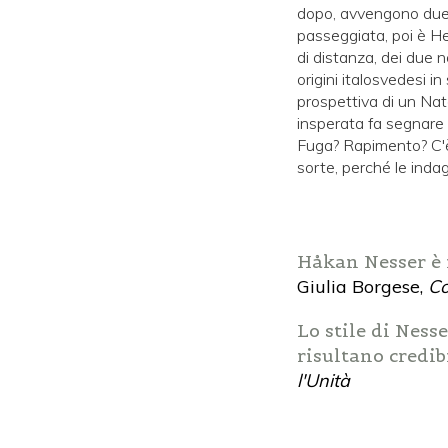
dopo, avvengono due s
passeggiata, poi è Hen
di distanza, dei due n
origini italosvedesi i
prospettiva di un Nata
insperata fa segnare 
Fuga? Rapimento? C'è 
sorte, perché le inda
Håkan Nesser è i
Giulia Borgese,
Co
Lo stile di Nesse
risultano credib
l'Unità