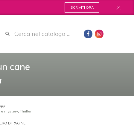
ISCRIVITI ORA
un cane
r
ERE
i e mystery
,
Thriller
RO DI PAGINE