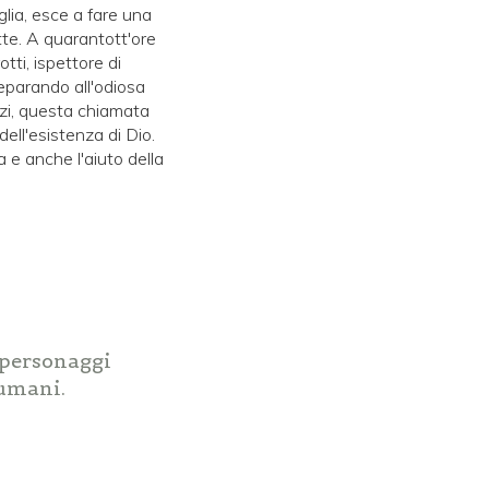
glia, esce a fare una
otte. A quarantott'ore
tti, ispettore di
preparando all'odiosa
anzi, questa chiamata
ell'esistenza di Dio.
 e anche l'aiuto della
i personaggi
 umani.