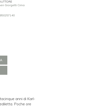
DUTTORE
en Giorgetti Cima
850257140
NA
tacinque anni di Karl-
rediletta. Poche ore