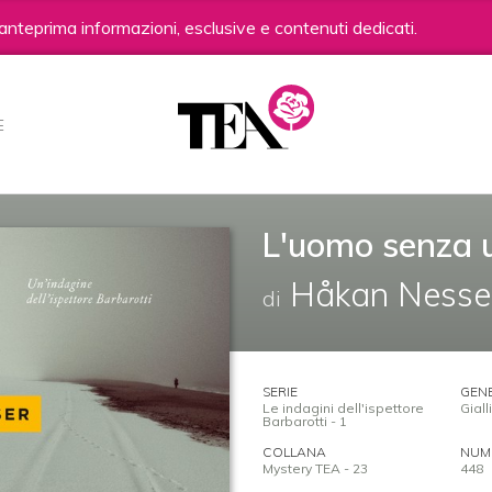
anteprima informazioni, esclusive e contenuti dedicati.
E
L'uomo senza 
Håkan Nesse
di
SERIE
GEN
Le indagini dell'ispettore
Giall
Barbarotti - 1
COLLANA
NUME
Mystery TEA - 23
448