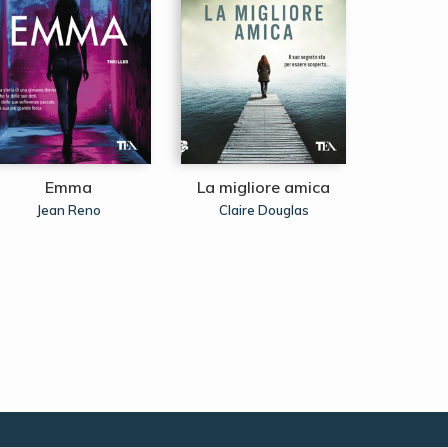
Emma
La migliore amica
1580:
Si
Jean Reno
Claire Douglas
Susana 