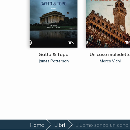
'ossa
Gatto & Topo
Un caso maledett
Tuti
James Patterson
Marco Vichi
Home
Libri
L'uomo senza un cane