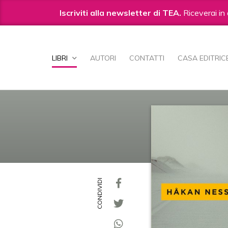
Iscriviti alla newsletter di TEA.
Riceverai in 
Salta
ai
LIBRI
AUTORI
CONTATTI
CASA EDITRIC
contenuti.
|
Salta
alla
navigazione