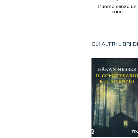
 scacchi
Quattro fratelli per un
L'uomo senza un
vulcano
delitto
cane
GLI ALTRI LIBRI D