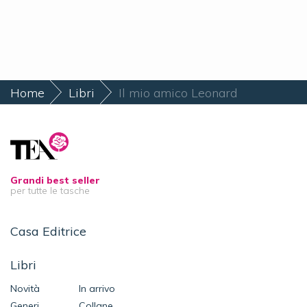
Home
Libri
Il mio amico Leonard
Grandi best seller
per tutte le tasche
Casa Editrice
Libri
Novità
In arrivo
Generi
Collane