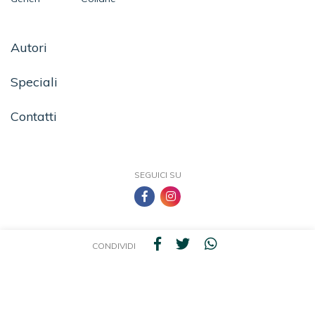
Autori
Speciali
Contatti
SEGUICI SU
CONDIVIDI
TEA - Tascabili degli Editori Associati S.r.l. | All rights reserved © 2026 | P.IVA:
09691220157
Una casa editrice del Gruppo editoriale Mauri Spagnol