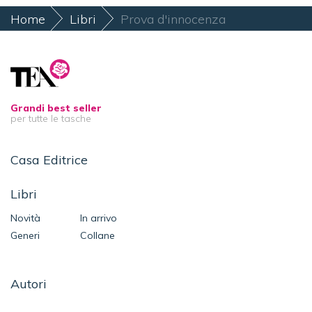
Home
Libri
Prova d'innocenza
Grandi best seller
per tutte le tasche
Casa Editrice
Libri
Novità
In arrivo
Generi
Collane
Autori