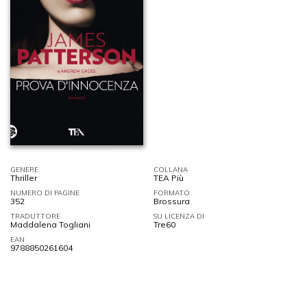
GENERE
COLLANA
Thriller
TEA Più
NUMERO DI PAGINE
FORMATO
352
Brossura
TRADUTTORE
SU LICENZA DI
Maddalena Togliani
Tre60
EAN
9788850261604