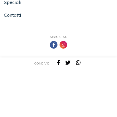
Speciali
Contatti
SEGUICI SU
CONDIVIDI
TEA - Tascabili degli Editori Associati S.r.l. | All rights reserved © 2026 | P.IVA:
09691220157
Una casa editrice del Gruppo editoriale Mauri Spagnol
Il sito tealibri.it partecipa ai programmi di affiliazione dei negozi IBS.it e Amazon EU,
forme di accordo che consentono ai siti di recepire una piccola quota dei ricavi sui
prodotti linkati e poi acquistati dagli utenti, senza variazione di prezzo per questi
ultimi.
Cookie Policy