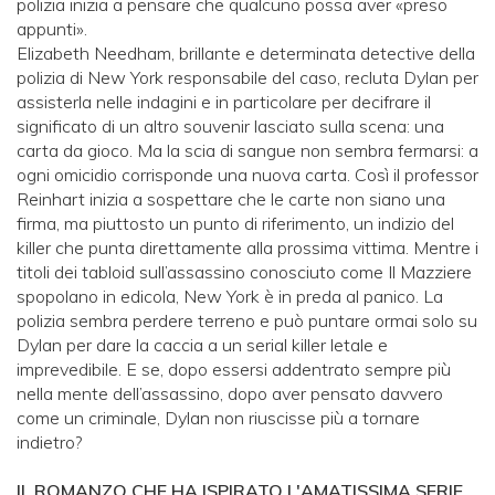
polizia inizia a pensare che qualcuno possa aver «preso
appunti».
Elizabeth Needham, brillante e determinata detective della
polizia di New York responsabile del caso, recluta Dylan per
assisterla nelle indagini e in particolare per decifrare il
significato di un altro souvenir lasciato sulla scena: una
carta da gioco. Ma la scia di sangue non sembra fermarsi: a
ogni omicidio corrisponde una nuova carta. Così il professor
Reinhart inizia a sospettare che le carte non siano una
firma, ma piuttosto un punto di riferimento, un indizio del
killer che punta direttamente alla prossima vittima. Mentre i
titoli dei tabloid sull’assassino conosciuto come Il Mazziere
spopolano in edicola, New York è in preda al panico. La
polizia sembra perdere terreno e può puntare ormai solo su
Dylan per dare la caccia a un serial killer letale e
imprevedibile. E se, dopo essersi addentrato sempre più
nella mente dell’assassino, dopo aver pensato davvero
come un criminale, Dylan non riuscisse più a tornare
indietro?
IL ROMANZO CHE HA ISPIRATO L'AMATISSIMA SERIE