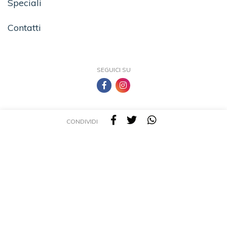
Speciali
Contatti
SEGUICI SU
CONDIVIDI
TEA - Tascabili degli Editori Associati S.r.l. | All rights reserved © 2026 | P.IVA:
09691220157
Una casa editrice del Gruppo editoriale Mauri Spagnol
Il sito tealibri.it partecipa ai programmi di affiliazione dei negozi IBS.it e Amazon EU,
forme di accordo che consentono ai siti di recepire una piccola quota dei ricavi sui
prodotti linkati e poi acquistati dagli utenti, senza variazione di prezzo per questi
ultimi.
Cookie Policy