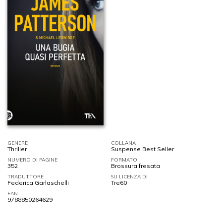
GENERE
COLLANA
Thriller
Suspense Best Seller
NUMERO DI PAGINE
FORMATO
352
Brossura fresata
TRADUTTORE
SU LICENZA DI
Federica Garlaschelli
Tre60
EAN
9788850264629