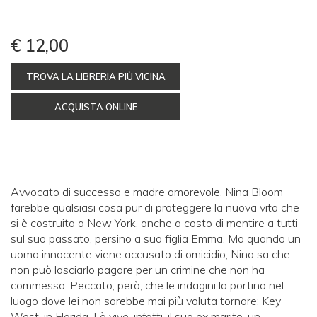
€ 12,00
TROVA LA LIBRERIA PIÙ VICINA
ACQUISTA ONLINE
Avvocato di successo e madre amorevole, Nina Bloom
farebbe qualsiasi cosa pur di proteggere la nuova vita che
si è costruita a New York, anche a costo di mentire a tutti
sul suo passato, persino a sua figlia Emma. Ma quando un
uomo innocente viene accusato di omicidio, Nina sa che
non può lasciarlo pagare per un crimine che non ha
commesso. Peccato, però, che le indagini la portino nel
luogo dove lei non sarebbe mai più voluta tornare: Key
West, in Florida. Là vive, infatti, il suo ex marito, un