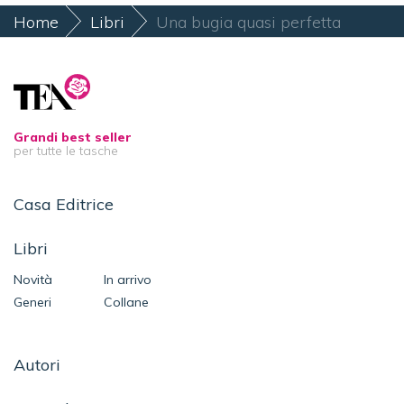
Home
Libri
Una bugia quasi perfetta
Grandi best seller
per tutte le tasche
Casa Editrice
Libri
Novità
In arrivo
Generi
Collane
Autori